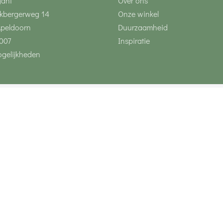
gant
Over ons
kbergerweg 14
Onze winkel
Apeldoorn
Duurzaamheid
007
Inspiratie
gelijkheden
Volg ons via social 