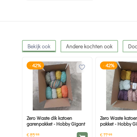
Bekijk ook
Andere kochten ook
Doo
42%
42%
-
-
Zero Waste dik katoen
Zero Waste katoe
garenpakket - Hobby Gigant
pakket - Hobby G
€
85
€
77
55
95