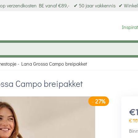
op verzendkosten BE vanaf €89,-
✔ 50 jaar vakkennis
✔ Winkel
Inspirat
estopje - Lana Grossa Campo breipakket
ossa Campo breipakket
27%
-
€
€
16
Binn