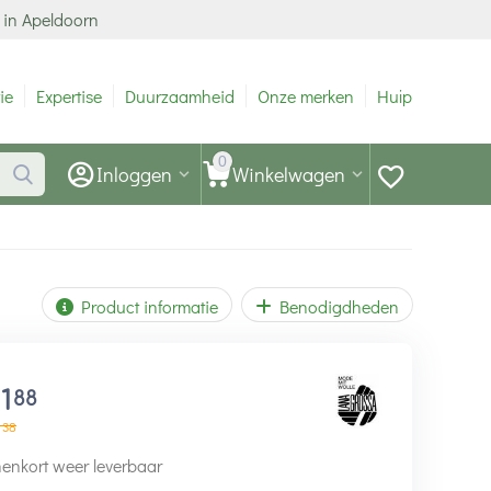
 in Apeldoorn
ie
Expertise
Duurzaamheid
Onze merken
Hulp
0
Inloggen
Winkelwagen
Product informatie
Benodigdheden
11
88
38
enkort weer leverbaar