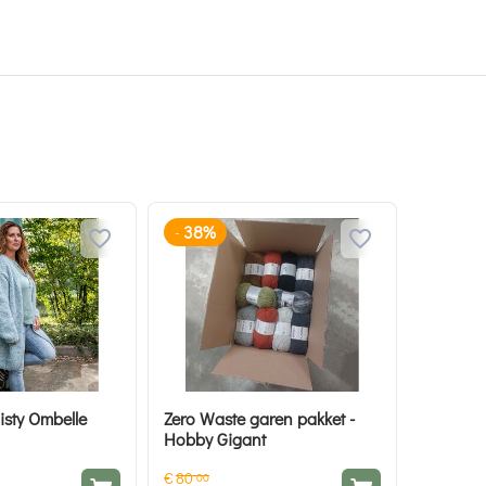
38%
-
sty Ombelle
Zero Waste garen pakket -
Hobby Gigant
€
80
00