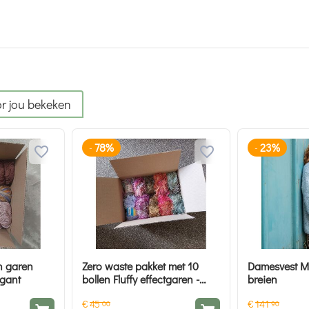
r jou bekeken
78%
23%
-
-
n garen
Zero waste pakket met 10
Damesvest Mi
igant
bollen Fluffy effectgaren -
breien
Hobby Gigant
€
45
€
141
00
90