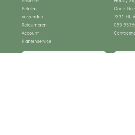
Bestellen
Hobby Gi
Betalen
Oude Bee
Verzenden
7331 HL 
Retourneren
055-5336
Account
Contactmo
Klantenservice
Wij zijn bereikbaar via
Onze klanten geven ons een