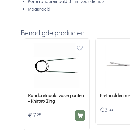
Korte rondbreinaald 3 mm voor de hals
Maasnaald
Benodigde producten
Rondbreinaald vaste punten
Breinaalden me
- Knitpro Zing
€
3
55
€
7
95