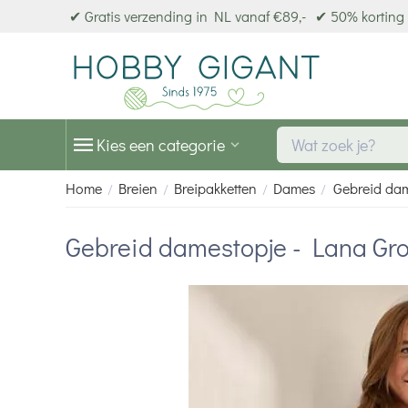
✔ Gratis verzending in NL vanaf €89,-
✔ 50% korting 
Kies een categorie
Home
Breien
Breipakketten
Dames
Gebreid dam
/
/
/
/
Gebreid damestopje - Lana Gr