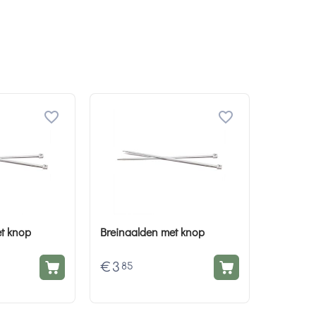
t knop
Breinaalden met knop
€
3
85