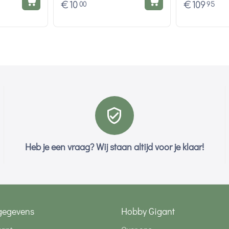
€
10
€
109
00
95
Heb je een vraag? Wij staan altijd voor je klaar!
gegevens
Hobby Gigant