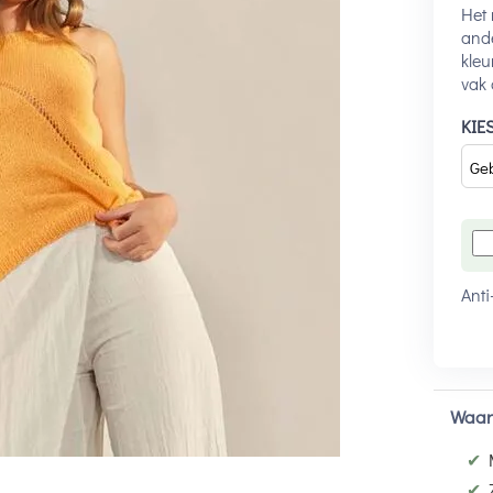
Het 
ande
kleu
vak 
KIE
Anti
Waar
✔
✔