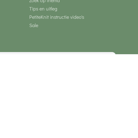
Zoek op thema
Tips en uitleg
PetiteKnit instructie video's
Sale
media
Veilig betalen met