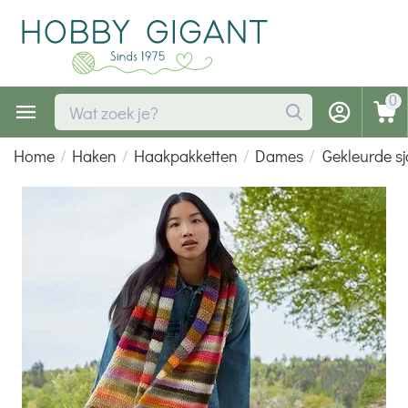
0
Home
/
Haken
/
Haakpakketten
/
Dames
/
Gekleurde s