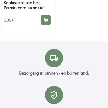
Koolmeesjes op hek -
Permin borduurpakket
met telpatroon
€
38
50
Bezorging in binnen - en buitenland.