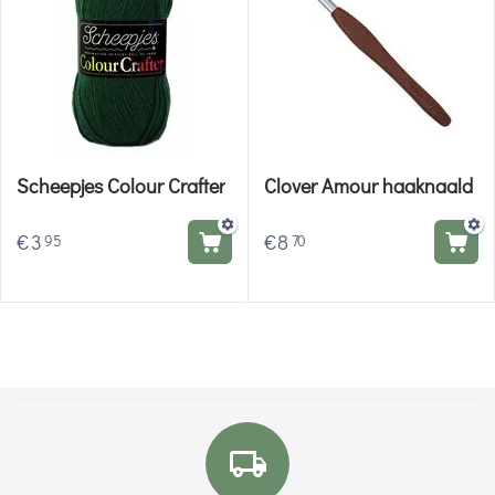
Scheepjes Colour Crafter
Clover Amour haaknaald
€
3
€
8
95
70