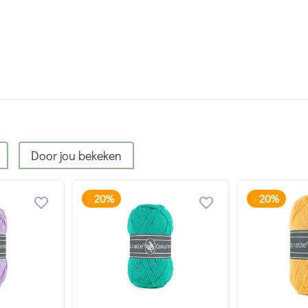
Door jou bekeken
20%
20%
-
-