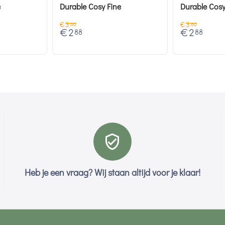
e
Durable Cosy Fine
Durable Cosy
€
3
€
3
60
60
€
2
€
2
88
88
Heb je een vraag? Wij staan altijd voor je klaar!