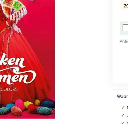
2
Anti
Waar
✔
✔
✔