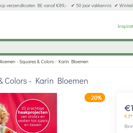
op verzendkosten BE vanaf €89,-
✔ 50 jaar vakkennis
✔ Winkel
Inspirat
Bloemen - Squares & Colors - Karin Bloemen
& Colors - Karin Bloemen
20%
-
€
€
21
Binn