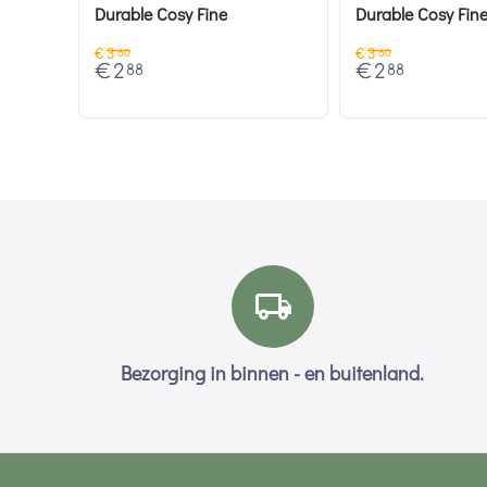
Durable Cosy Fine
Durable Cosy Fin
€
3
€
3
60
60
€
2
€
2
88
88
Bezorging in binnen - en buitenland.