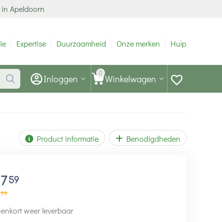
 in Apeldoorn
ie
Expertise
Duurzaamheid
Onze merken
Hulp
0
Inloggen
Winkelwagen
Product informatie
Benodigdheden
17
59
99
enkort weer leverbaar