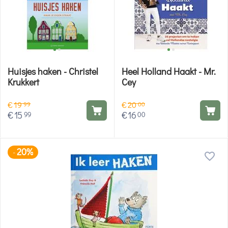
Huisjes haken - Christel
Heel Holland Haakt - Mr.
Krukkert
Cey
€
19
€
20
99
00
€
15
€
16
99
00
20%
-