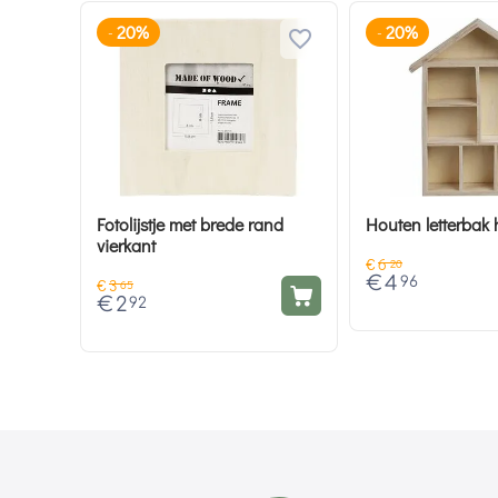
20%
20%
-
-
Fotolijstje met brede rand
Houten letterbak 
vierkant
€
6
20
€
4
96
€
3
65
€
2
92