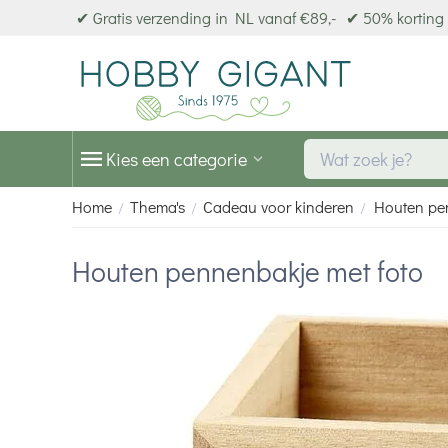
✔ Gratis verzending in NL vanaf €89,-
✔ 50% korting 
Kies een categorie
Home
Thema's
Cadeau voor kinderen
Houten pe
/
/
/
Houten pennenbakje met foto