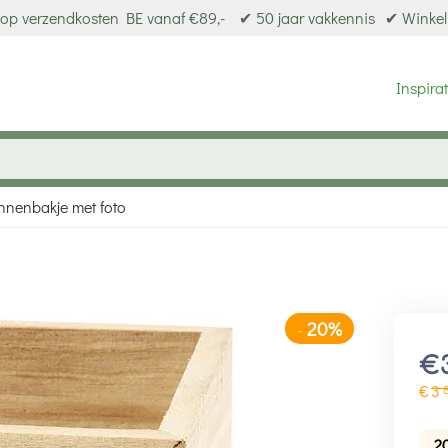
op verzendkosten BE vanaf €89,-
✔ 50 jaar vakkennis
✔ Winkel
Inspirat
nnenbakje met foto
20%
-
€
€
3
2