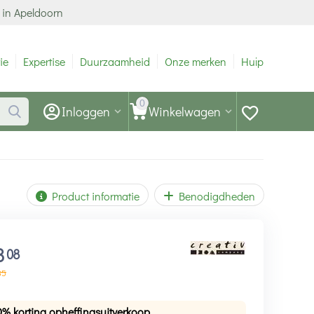
 in Apeldoorn
ie
Expertise
Duurzaamheid
Onze merken
Hulp
0
Inloggen
Winkelwagen
Product informatie
Benodigdheden
3
08
85
0% korting opheffingsuitverkoop