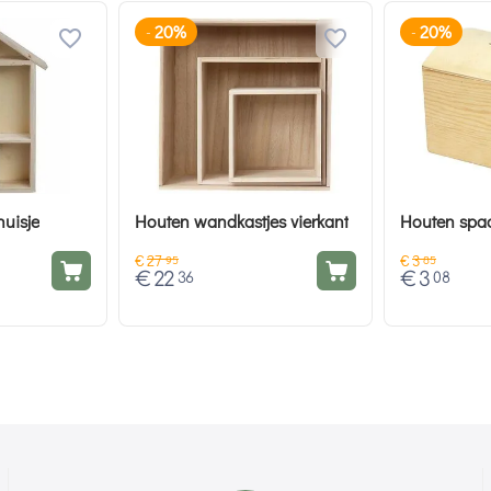
20%
20%
-
-
huisje
Houten wandkastjes vierkant
Houten spaa
€
27
€
3
95
85
€
22
€
3
36
08