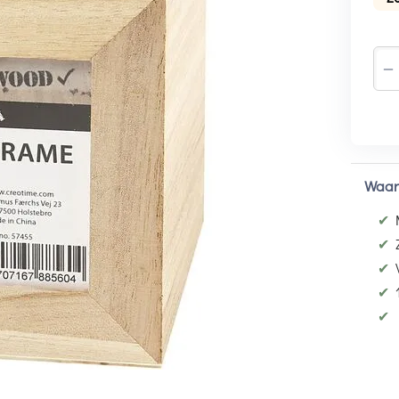
−
Waar
✔
✔
✔
✔
✔