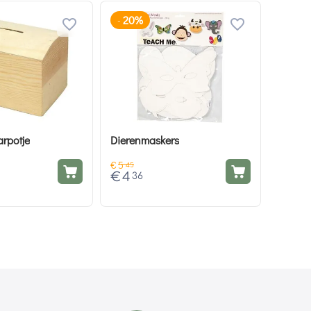
20%
-
rpotje
Dierenmaskers
€
5
45
€
4
36