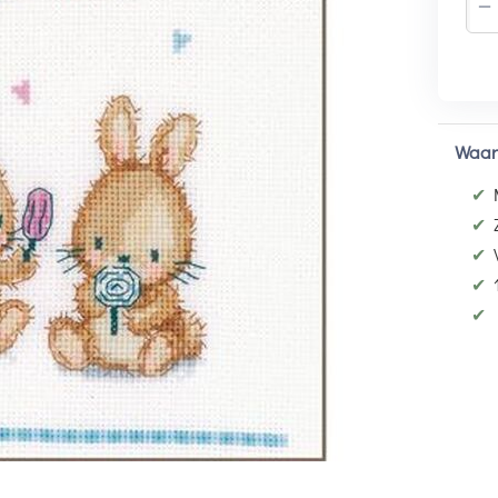
−
Waar
✔
✔
✔
✔
✔