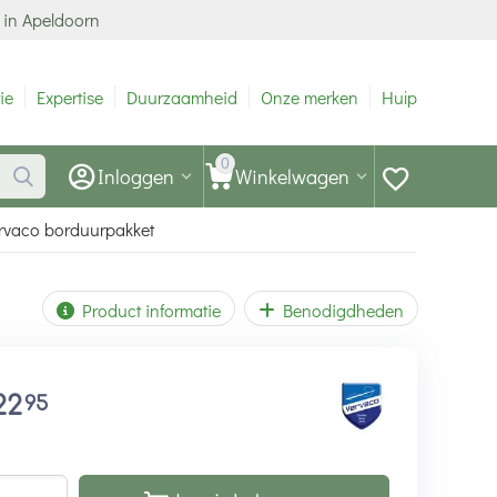
 in Apeldoorn
ie
Expertise
Duurzaamheid
Onze merken
Hulp
0
Inloggen
Winkelwagen
Vervaco borduurpakket
Product informatie
Benodigdheden
22
95