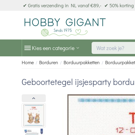
✔ Gratis verzending in NL vanaf €89,-
✔ 50% korting 
Kies een categorie
Home
Borduren
Borduurpakketten
Borduurpakket
/
/
/
Geboortetegel ijsjesparty bord