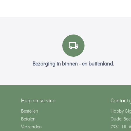
Bezorging in binnen - en buitenland.
Hulp en service
Contact 
Bestellen
Hobby Gi
Betalen
Oude Bee
Verzenden
7331 HL 