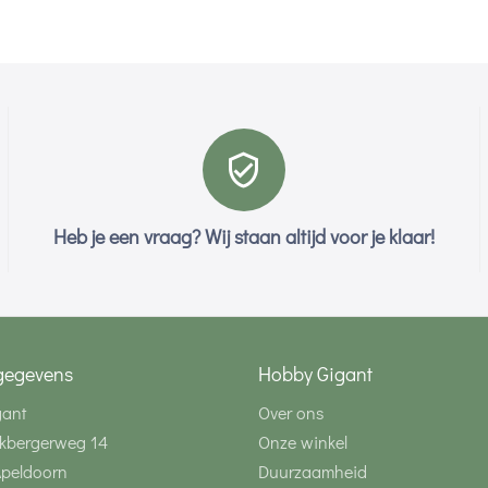
Heb je een vraag? Wij staan altijd voor je klaar!
gegevens
Hobby Gigant
gant
Over ons
kbergerweg 14
Onze winkel
Apeldoorn
Duurzaamheid