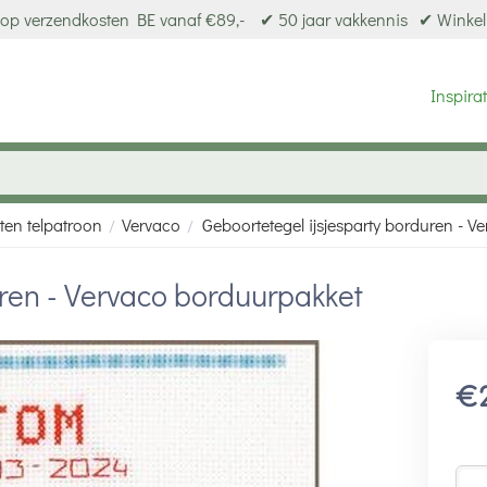
op verzendkosten BE vanaf €89,-
✔ 50 jaar vakkennis
✔ Winkel
Inspirat
ten telpatroon
Vervaco
Geboortetegel ijsjesparty borduren - 
/
/
uren - Vervaco borduurpakket
€