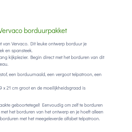
 Vervaco borduurpakket
et van Vervaco. Dit leuke ontwerp borduur je
eek en spansteek.
g kijkplezier. Begin direct met het borduren van dit
deau.
tof, een borduurnaald, een vergoot telpatroon, een
9 x 21 cm groot en de moeilijkheidsgraad is
akte geboortetegel! Eenvoudig om zelf te borduren
 met het borduren van het ontwerp en je hoeft alleen
borduren met het meegeleverde alfabet telpatroon.