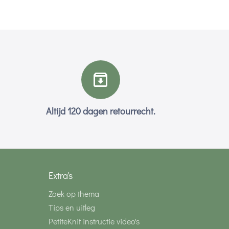
Altijd 120 dagen retourrecht.
Extra's
Zoek op thema
Tips en uitleg
PetiteKnit instructie video's