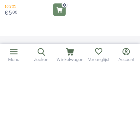
€
6
25
€
5
00
Menu
Zoeken
Winkelwagen
Verlanglijst
Account
Bezorging in binnen - en buitenland.
Heb je een vraag? Wij staan altijd voor je klaar!