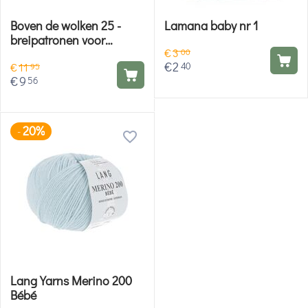
Boven de wolken 25 -
Lamana baby nr 1
breipatronen voor
€
3
kinderen en volwassenen
00
€
2
40
€
11
95
€
9
56
20%
-
Lang Yarns Merino 200
Bébé