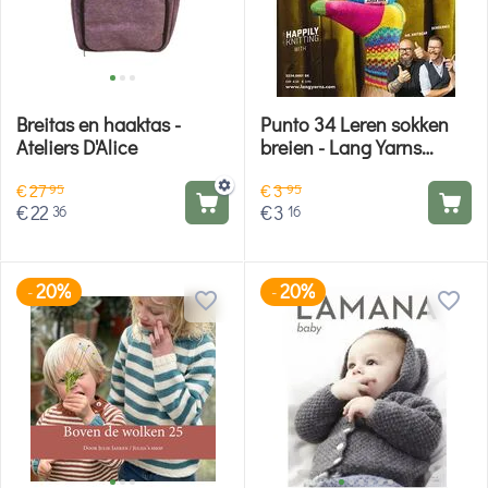
Breitas en haaktas -
Punto 34 Leren sokken
Ateliers D'Alice
breien - Lang Yarns
breiboek
€
27
€
3
95
95
€
22
€
3
36
16
20%
20%
-
-