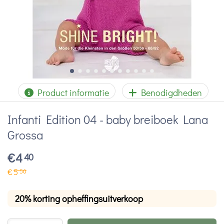
Product informatie
Benodigdheden
Infanti Edition 04 - baby breiboek Lana
Grossa
€
4
40
€
5
50
20% korting opheffingsuitverkoop