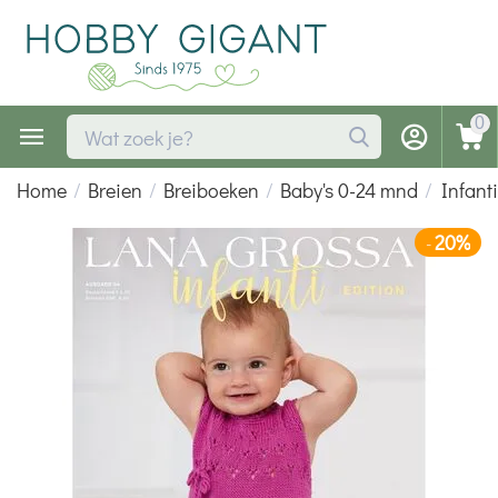
0
Home
/
Breien
/
Breiboeken
/
Baby's 0-24 mnd
/
Infant
20%
-