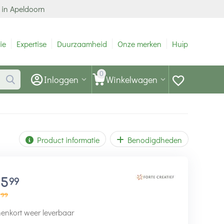
 in Apeldoorn
ie
Expertise
Duurzaamheid
Onze merken
Hulp
0
Inloggen
Winkelwagen
Product informatie
Benodigdheden
15
99
99
enkort weer leverbaar