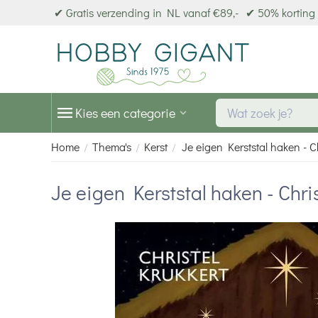
✔ Gratis verzending in NL vanaf €89,-
✔ 50% korting 
Kies een categorie
Home
Thema's
Kerst
Je eigen Kerststal haken - C
/
/
/
Je eigen Kerststal haken - Chri