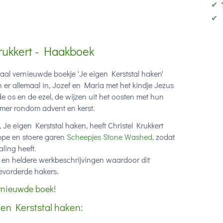
✔
✔
Krukkert - Haakboek
otaal vernieuwde boekje 'Je eigen Kerststal haken'
an er allemaal in, Jozef en Maria met het kindje Jezus
e os en de ezel, de wijzen uit het oosten met hun
amer rondom advent en kerst.
, Je eigen Kerststal haken, heeft Christel Krukkert
ippe en stoere garen
Scheepjes Stone Washed
, zodat
aling heeft.
's en heldere werkbeschrijvingen waardoor dit
evorderde hakers.
ernieuwde boek!
en Kerststal haken: