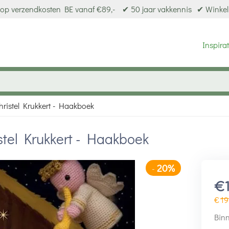
op verzendkosten BE vanaf €89,-
✔ 50 jaar vakkennis
✔ Winkel
Inspirat
hristel Krukkert - Haakboek
stel Krukkert - Haakboek
20%
-
€
€
19
Binn