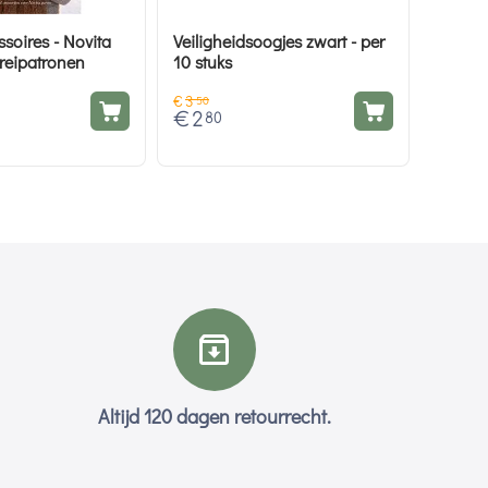
soires - Novita
Veiligheidsoogjes zwart - per
breipatronen
10 stuks
€
3
50
€
2
80
Altijd 120 dagen retourrecht.