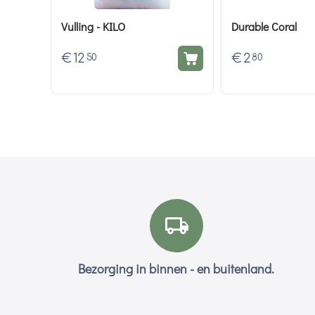
Vulling - KILO
Durable Coral
€
12
€
2
50
80
Bezorging in binnen - en buitenland.