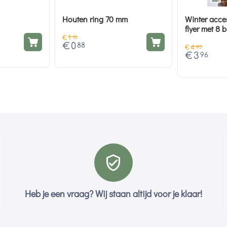
Houten ring 70 mm
Winter acces
flyer met 8 
€
1
10
€
0
88
€
4
95
€
3
96
Heb je een vraag? Wij staan altijd voor je klaar!