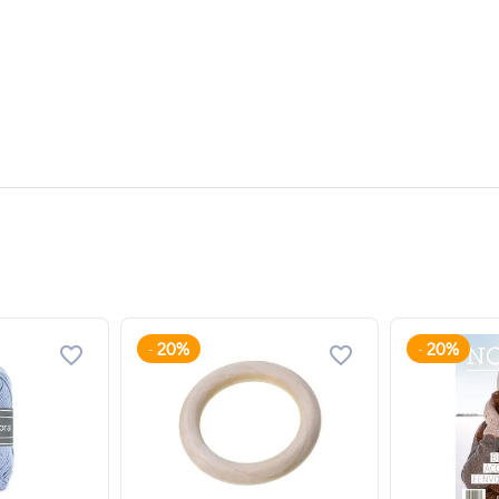
20%
20%
-
-