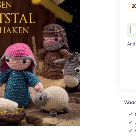
2
Anti
Waar
✔
✔
✔