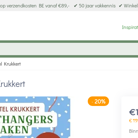
op verzendkosten BE vanaf €89,-
✔ 50 jaar vakkennis
✔ Winkel
Inspirat
l Krukkert
rukkert
20%
-
€
€
19
Binn