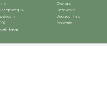
gant
Over ons
kbergerweg 14
Onze winkel
Apeldoorn
Duurzaamheid
007
Inspiratie
gelijkheden
Volg ons via social 