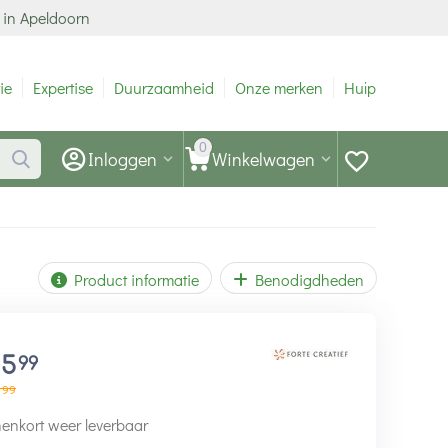
 in Apeldoorn
ie
Expertise
Duurzaamheid
Onze merken
Hulp
0
Inloggen
Winkelwagen
Product informatie
Benodigdheden
15
99
99
enkort weer leverbaar