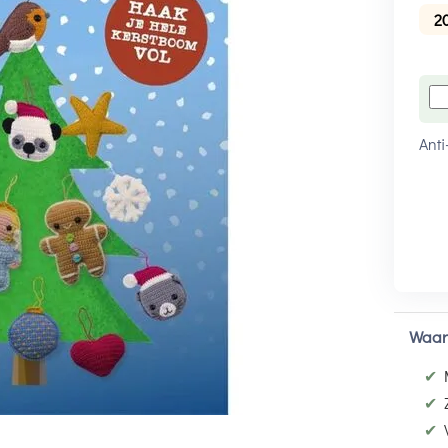
2
Anti
Waar
✔
✔
✔