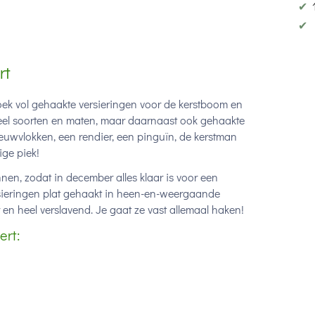
✔
✔
rt
oek vol gehaakte versieringen voor de kerstboom en
n veel soorten en maten, maar daarnaast ook gehaakte
 sneeuwvlokken, een rendier, een pinguïn, de kerstman
ge piek!
en, zodat in december alles klaar is voor een
versieringen plat gehaakt in heen-en-weergaande
 en heel verslavend. Je gaat ze vast allemaal haken!
ert: