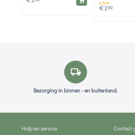
€
2
€
3
50
€
2
80
Bezorging in binnen - en buitenland.
Hulp en service
Contact 