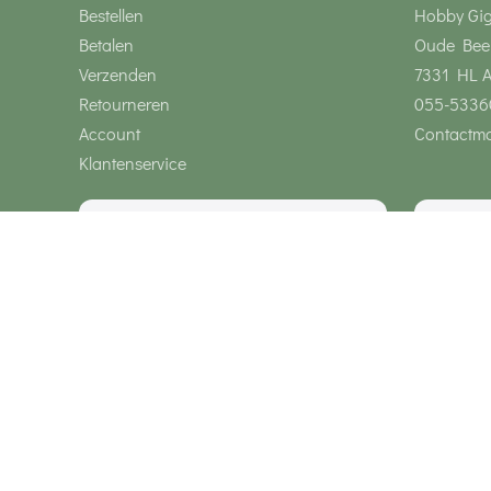
Bestellen
Hobby Gi
Betalen
Oude Bee
Verzenden
7331 HL 
Retourneren
055-5336
Account
Contactmo
Klantenservice
Wij zijn bereikbaar via
Onze klanten geven ons een