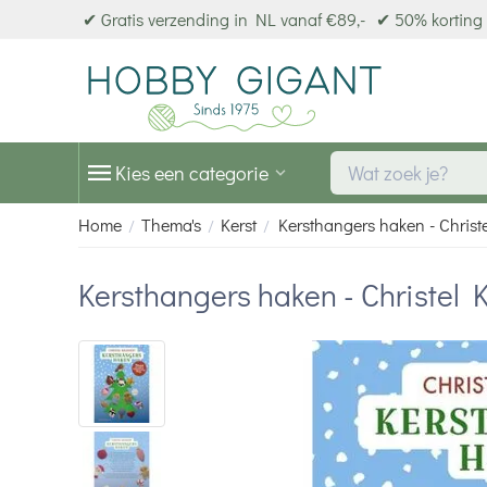
✔ Gratis verzending in NL vanaf €89,-
✔ 50% korting 
Kies een categorie
Home
Thema's
Kerst
Kersthangers haken - Christe
/
/
/
Kersthangers haken - Christel K