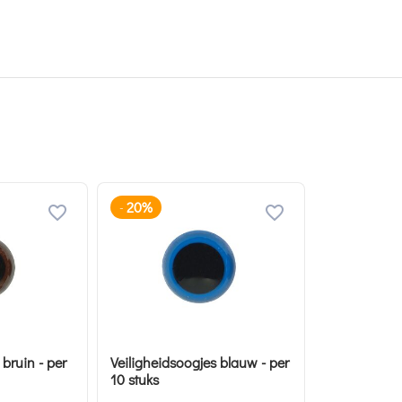
20%
-
 bruin - per
Veiligheidsoogjes blauw - per
10 stuks