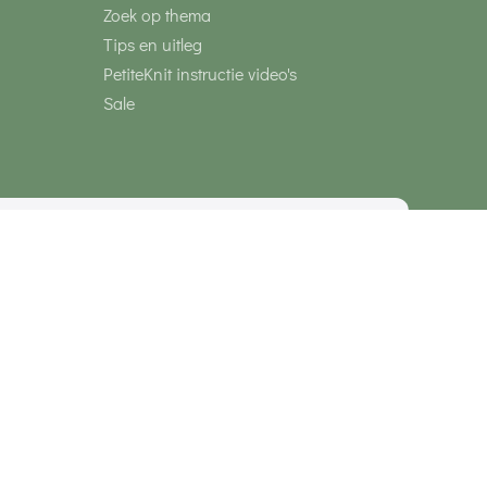
Zoek op thema
Tips en uitleg
PetiteKnit instructie video's
Sale
media
Veilig betalen met