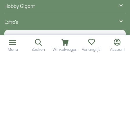
Hobby Gigant
Extra's
Wij zijn bereikbaar via
Menu
Zoeken
Winkelwagen
Verlanglijst
Account
Volg ons via social media
Onze klanten geven ons een