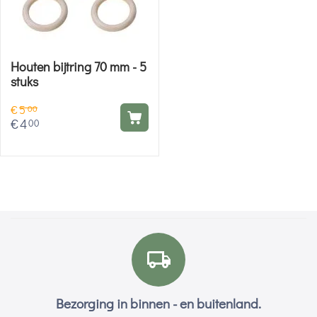
Houten bijtring 70 mm - 5
stuks
€
5
00
€
4
00
Bezorging in binnen - en buitenland.