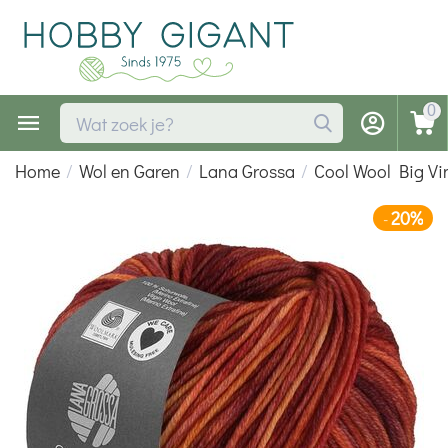
0
Home
/
Wol en Garen
/
Lana Grossa
/
Cool Wool Big Vi
20%
-