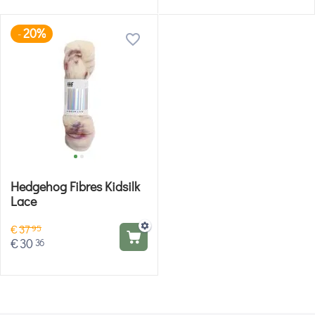
20%
-
Hedgehog Fibres Kidsilk
Lace
€
37
95
€
30
36