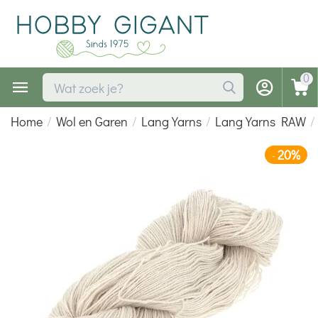
0
Home
/
Wol en Garen
/
Lang Yarns
/
Lang Yarns RAW
/
20%
-