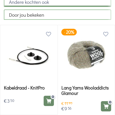
Andere kochten ook
Door jou bekeken
20%
-
Kabeldraad - KnitPro
Lang Yarns Wooladdicts
Glamour
€
3
50
€
11
95
€
9
56