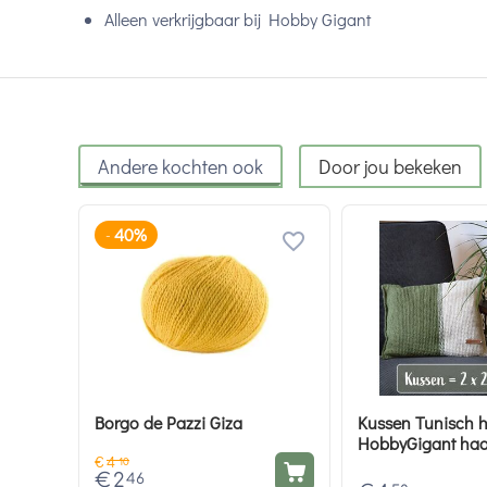
Alleen verkrijgbaar bij Hobby Gigant
Andere kochten ook
Door jou bekeken
40%
-
Borgo de Pazzi Giza
Kussen Tunisch h
HobbyGigant haa
€
4
10
€
2
46