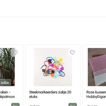
aken -
Steekmarkeerders zakje 20
Roze kussen
kpatroon
stuks
HobbyGigan