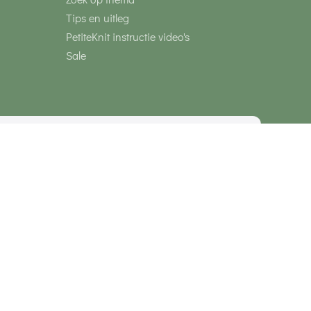
Tips en uitleg
PetiteKnit instructie video's
Sale
media
Veilig betalen met