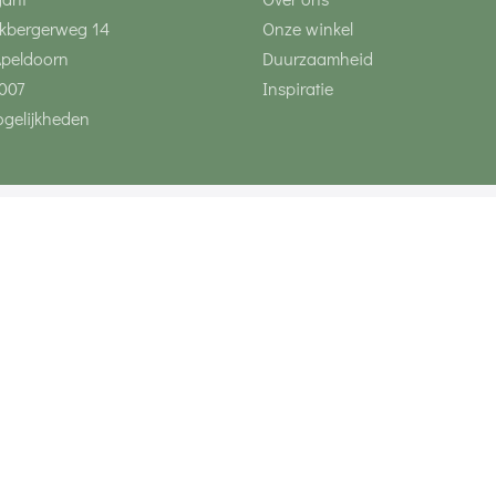
kbergerweg 14
Onze winkel
Apeldoorn
Duurzaamheid
007
Inspiratie
gelijkheden
Volg ons via social 