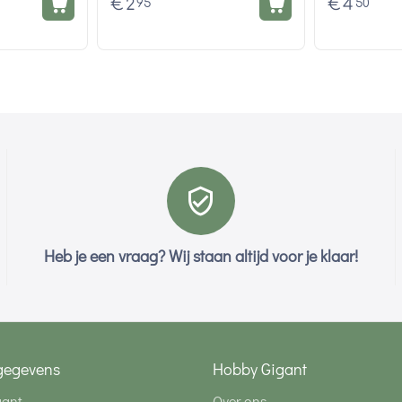
€
2
€
4
95
50
Heb je een vraag? Wij staan altijd voor je klaar!
gegevens
Hobby Gigant
gant
Over ons