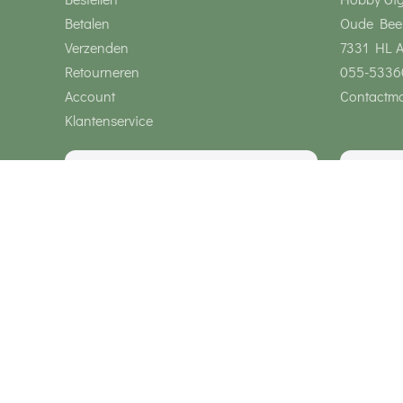
Betalen
Oude Bee
Verzenden
7331 HL 
Retourneren
055-5336
Account
Contactmo
Klantenservice
Wij zijn bereikbaar via
Onze klanten geven ons een