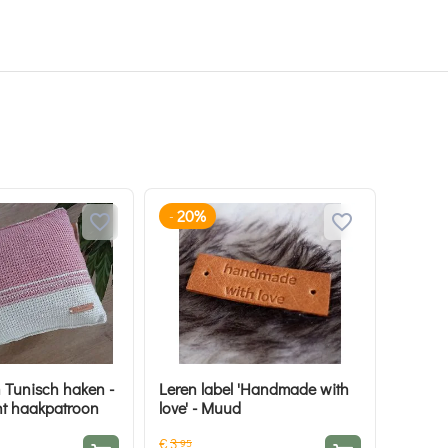
20%
-
 Tunisch haken -
Leren label 'Handmade with
t haakpatroon
love' - Muud
€
3
95