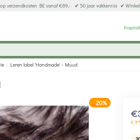
op verzendkosten BE vanaf €89,-
✔ 50 jaar vakkennis
✔ Winkel
Inspirat
ie
Leren label 'Handmade' - Muud
/
d
20%
-
€
€
3
2