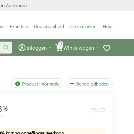
 in Apeldoorn
ie
Expertise
Duurzaamheid
Onze merken
Hulp
0
Inloggen
Winkelwagen
Product informatie
Benodigdheden
3
16
95
0% korting opheffingsuitverkoop