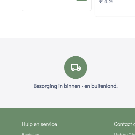
€
4
50
Bezorging in binnen - en buitenland.
Hulp en service
Contact 
Bestellen
Hobby Gi