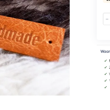
−
Waar
✔
✔
✔
✔
✔