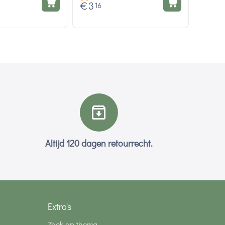
€
3
16
Altijd 120 dagen retourrecht.
Extra's
Zoek op thema