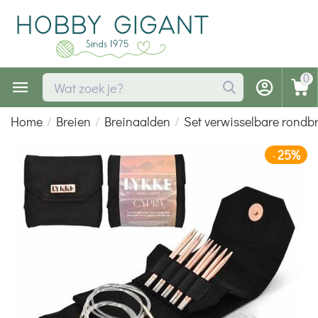
0
Home
/
Breien
/
Breinaalden
/
Set verwisselbare rondb
25%
-