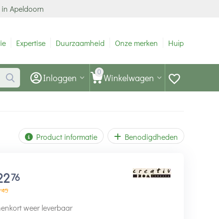
 in Apeldoorn
ie
Expertise
Duurzaamheid
Onze merken
Hulp
0
Inloggen
Winkelwagen
Product informatie
Benodigdheden
22
76
45
enkort weer leverbaar