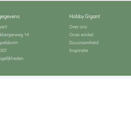
gegevens
Hobby Gigant
gant
Over ons
kbergerweg 14
Onze winkel
Apeldoorn
Duurzaamheid
007
Inspiratie
gelijkheden
Volg ons via social 