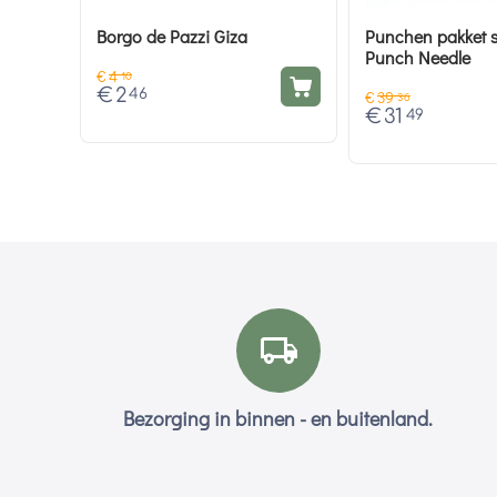
Borgo de Pazzi Giza
Punchen pakket st
Punch Needle
€
4
10
€
2
46
€
39
36
€
31
49
Bezorging in binnen - en buitenland.