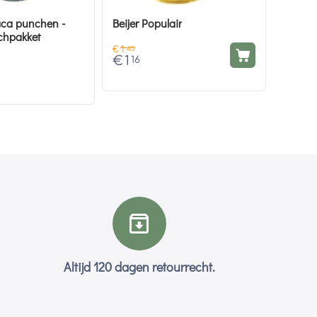
aca punchen -
Beijer Populair
chpakket
€
1
45
€
1
16
Altijd 120 dagen retourrecht.