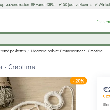
op verzendkosten BE vanaf €89,-
✔ 50 jaar vakkennis
✔ Winkel
Inspirat
ramé pakketten
Macramé pakket Dromenvanger - Creotime
/
 - Creotime
20%
-
€
€
28
Binn