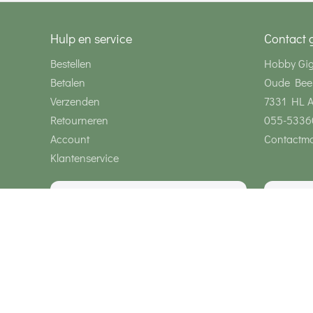
Hulp en service
Contact 
Bestellen
Hobby Gi
Betalen
Oude Bee
Verzenden
7331 HL 
Retourneren
055-5336
Account
Contactmo
Klantenservice
Wij zijn bereikbaar via