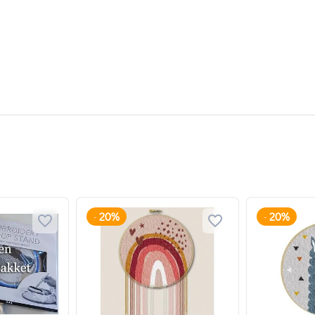
20%
20%
-
-