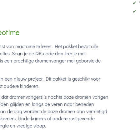
✔
✔
eotime
t van macramé te leren. Het pakket bevat alle
ucties. Scan je de QR-code dan leer je met
t is een prachtige dromenvanger met geborstelde
 een nieuw project. Dit pakket is geschikt voor
wat oudere kinderen.
n dat dromenvangers 's nachts boze dromen vangen
idden glijden en langs de veren naar beneden
n van de dag worden de boze dromen dan vernietigd
pkamers, kinderkamers of andere rustgevende
rgie en vredige slaap.