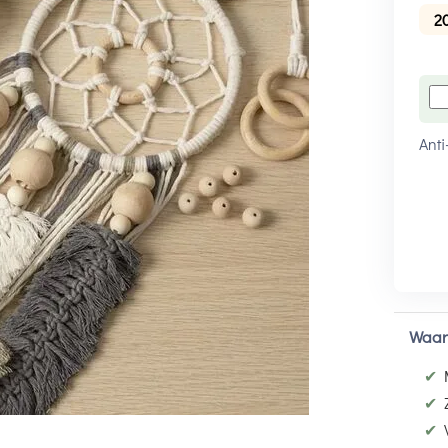
2
Anti
Waar
✔
✔
✔