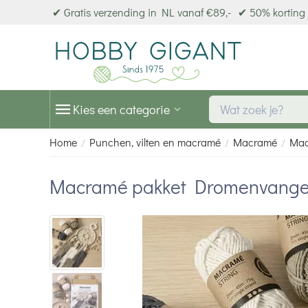
✔ Gratis verzending in NL vanaf €89,-
✔ 50% korting 
Kies een categorie
Home
Punchen, vilten en macramé
Macramé
Mac
/
/
/
Macramé pakket Dromenvanger