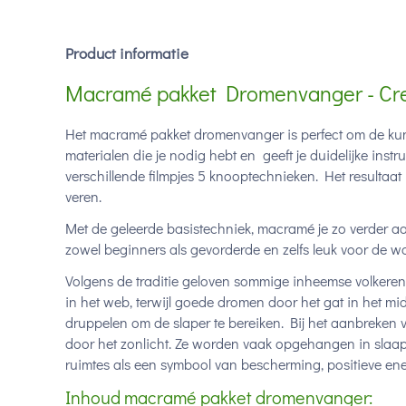
Product informatie
Macramé pakket Dromenvanger - Cr
Het macramé pakket dromenvanger is perfect om de kuns
materialen die je nodig hebt en geeft je duidelijke instr
verschillende filmpjes 5 knooptechnieken. Het resultaa
veren.
Met de geleerde basistechniek, macramé je zo verder aan
zowel beginners als gevorderde en zelfs leuk voor de 
Volgens de traditie geloven sommige inheemse volkere
in het web, terwijl goede dromen door het gat in het m
druppelen om de slaper te bereiken. Bij het aanbreke
door het zonlicht. Ze worden vaak opgehangen in slaa
ruimtes als een symbool van bescherming, positieve ene
Inhoud macramé pakket dromenvanger: