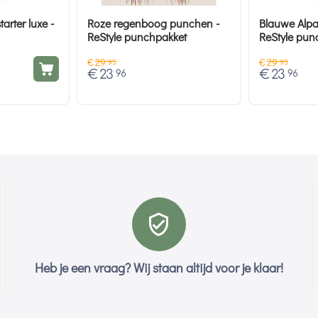
arter luxe -
Roze regenboog punchen -
Blauwe Alp
ReStyle punchpakket
ReStyle pun
€
29
€
29
95
95
€
23
€
23
96
96
Heb je een vraag? Wij staan altijd voor je klaar!