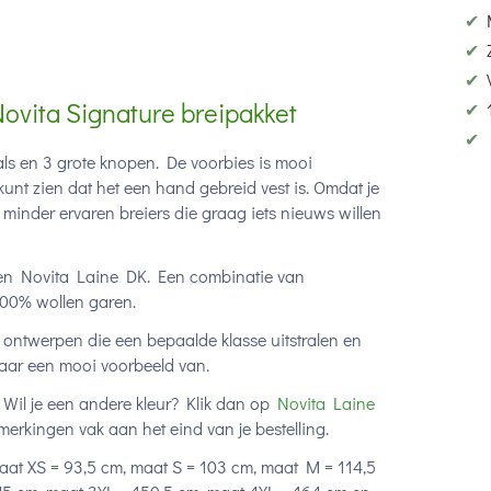
✔
✔
✔
ovita Signature breipakket
✔
✔
ls en 3 grote knopen. De voorbies is mooi
unt zien dat het een hand gebreid vest is. Omdat je
e minder ervaren breiers die graag iets nieuws willen
ren
Novita Laine DK. Een combinatie van
 100% wollen garen.
 ontwerpen die een bepaalde klasse uitstralen en
daar een mooi voorbeeld van.
. Wil je een andere kleur? Klik dan op
Novita Laine
pmerkingen vak aan het eind van je bestelling.
at XS = 93,5 cm, maat S = 103 cm, maat M = 114,5