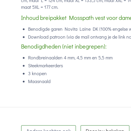
cm, maat L = 124 cm, maat XL = 133,5 cm, maat XXL = 1
maat 5XL = 177 cm.
Inhoud breipakket Mosspath vest voor dam
Benodigde garen Novita Laine DK (100% engelse w
Download patroon (via de mail ontvang je de link n
Benodigdheden (niet inbegrepen):
Rondbreinaalden 4 mm, 4,5 mm en 5,5 mm
Steekmarkeerders
3 knopen
Maasnaald