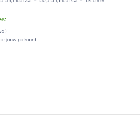
45 cm, maat 3XL = 150,5 cm, maat 4XL = 164 cm en
es:
ol)
aar jouw patroon)