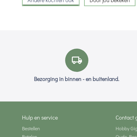
Andere kochten ook
Door jou bekeken
Bezorging in binnen - en buitenland.
Hulp en service
Contact 
Bestellen
Hobby Gi
Betalen
Oude Bee