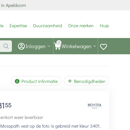
 in Apeldoorn
ie
Expertise
Duurzaamheid
Onze merken
Hulp
0
Inloggen
Winkelwagen
Product informatie
Benodigdheden
81
55
enkort weer leverbaar
Mosspath vest op de foto is gebreid met kleur 3401.