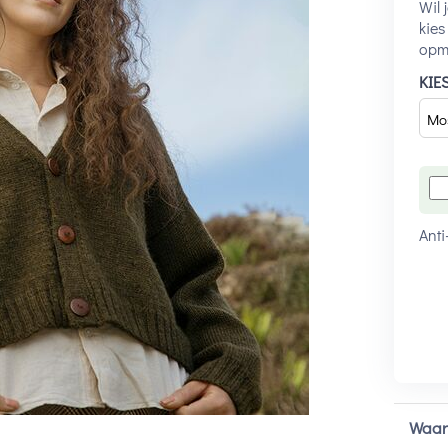
Wil 
kies
opme
KIE
Anti
Waar