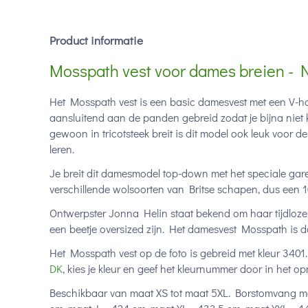
Product informatie
Mosspath vest voor dames breien - N
Het Mosspath vest is een basic damesvest met een V-ha
aansluitend aan de panden gebreid zodat je bijna niet k
gewoon in tricotsteek breit is dit model ook leuk voor d
leren.
Je breit dit damesmodel top-down met het speciale ga
verschillende wolsoorten van Britse schapen, dus een
Ontwerpster Jonna Helin staat bekend om haar tijdloze
een beetje oversized zijn. Het damesvest Mosspath is 
Het Mosspath vest op de foto is gebreid met kleur 3401
DK
, kies je kleur en geef het kleurnummer door in het o
Beschikbaar van maat XS tot maat 5XL. Borstomvang ma