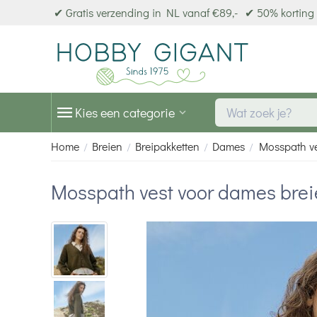
✔ Gratis verzending in NL vanaf €89,-
✔ 50% korting 
Kies een categorie
Home
Breien
Breipakketten
Dames
Mosspath ve
/
/
/
/
Mosspath vest voor dames brei