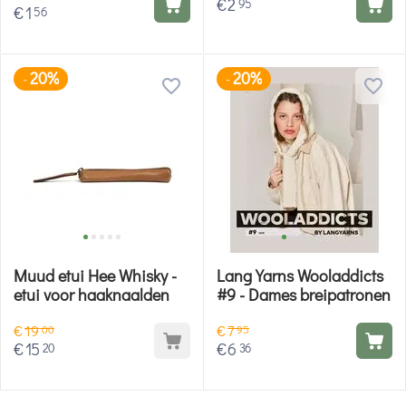
€
2
95
€
1
56
20%
20%
-
-
Muud etui Hee Whisky -
Lang Yarns Wooladdicts
etui voor haaknaalden
#9 - Dames breipatronen
€
19
€
7
00
95
€
15
€
6
20
36