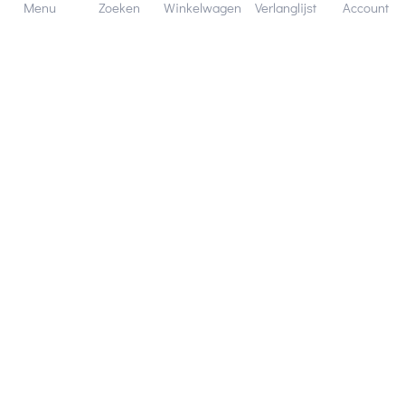
Menu
Zoeken
Winkelwagen
Verlanglijst
Account
Altijd 120 dagen retourrecht.
Hulp en service
Contact gegevens
Hobby Gigant
Extra's
Wij zijn bereikbaar via