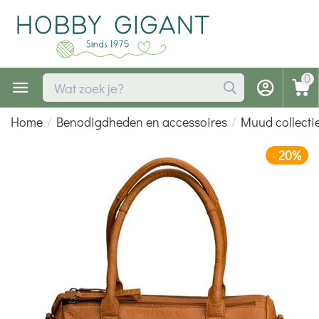
0
Home
/
Benodigdheden en accessoires
/
Muud collecti
20%
-