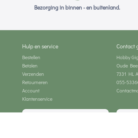
Bezorging in binnen - en buitenland.
Hulp en service
Contact 
Bestellen
Hobby Gi
Betalen
Oude Bee
Verzenden
7331 HL 
Retourneren
055-5336
Account
Contactmo
Klantenservice
Wij zijn bereikbaar via