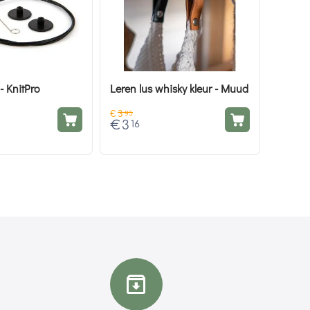
- KnitPro
Leren lus whisky kleur - Muud
€
3
95
€
3
16