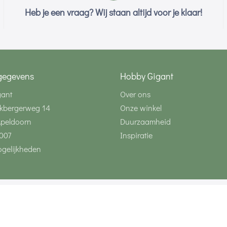
Heb je een vraag? Wij staan altijd voor je klaar!
gegevens
Hobby Gigant
gant
Over ons
kbergerweg 14
Onze winkel
Apeldoorn
Duurzaamheid
007
Inspiratie
gelijkheden
Volg ons via social 