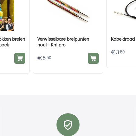
okken breien
Verwisselbare breipunten
Kabeldraad 
iboek
hout - Knitpro
€
3
50
€
8
50