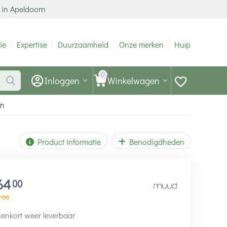
 in Apeldoorn
ie
Expertise
Duurzaamheid
Onze merken
Hulp
0
Inloggen
Winkelwagen
en
Product informatie
Benodigdheden
64
00
0
00
enkort weer leverbaar