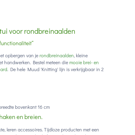
tui voor rondbreinaalden
unctionaliteit“
het opbergen van je
rondbreinaalden
, kleine
r het handwerken. Bestel meteen die
mooie brei- en
ard
. De hele Muud 'Knitting' lijn is verkrijgbaar in 2
breedte bovenkant 16 cm
haken en breien.
, leren accessoires. Tijdloze producten met een