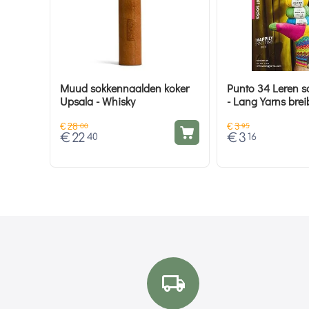
Muud sokkennaalden koker
Punto 34 Leren s
Upsala - Whisky
- Lang Yarns bre
€
28
€
3
00
95
€
22
€
3
40
16