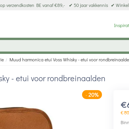
op verzendkosten BE vanaf €89,-
✔ 50 jaar vakkennis
✔ Winkel
Inspirat
ie
Muud harmonica etui Voss Whisky - etui voor rondbreinaald
/
ky - etui voor rondbreinaalden
20%
-
€
€
8
Binn