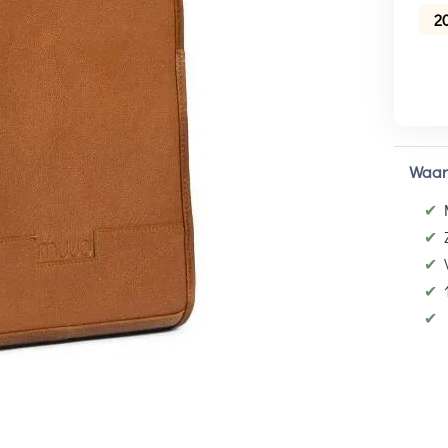
2
Waar
✔
✔
✔
✔
✔