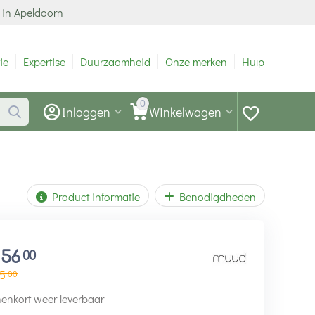
 in Apeldoorn
ie
Expertise
Duurzaamheid
Onze merken
Hulp
0
Inloggen
Winkelwagen
Product informatie
Benodigdheden
156
00
5
00
enkort weer leverbaar