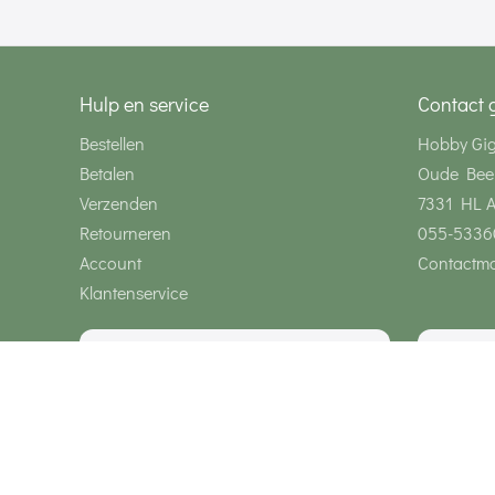
Hulp en service
Contact 
Bestellen
Hobby Gi
Betalen
Oude Bee
Verzenden
7331 HL 
Retourneren
055-5336
Account
Contactmo
Klantenservice
Wij zijn bereikbaar via