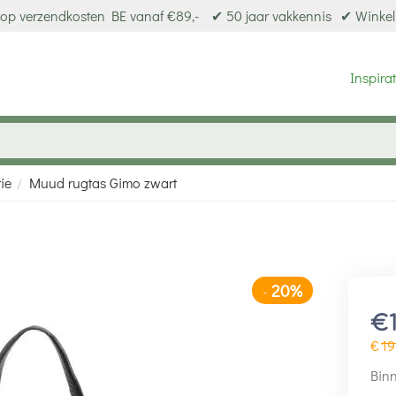
op verzendkosten BE vanaf €89,-
✔ 50 jaar vakkennis
✔ Winkel
Inspirat
ie
Muud rugtas Gimo zwart
/
20%
-
€
€
19
Binn