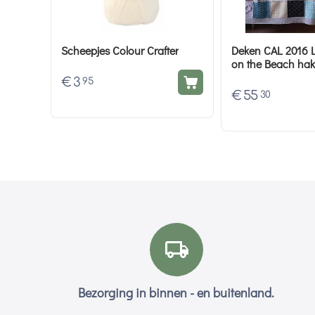
Scheepjes Colour Crafter
Deken CAL 2016 
on the Beach hak
in the Rain garen
€
3
95
€
55
30
Bezorging in binnen - en buitenland.