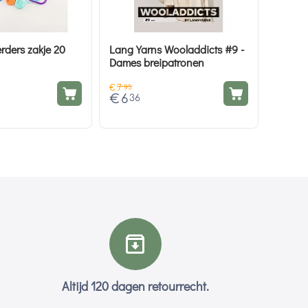
rders zakje 20
Lang Yarns Wooladdicts #9 -
Dames breipatronen
€
7
95
€
6
36
Altijd 120 dagen retourrecht.