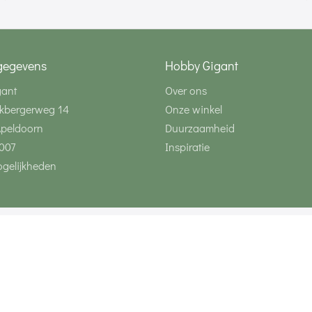
gegevens
Hobby Gigant
gant
Over ons
kbergerweg 14
Onze winkel
Apeldoorn
Duurzaamheid
007
Inspiratie
gelijkheden
Volg ons via social 