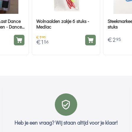
Last Dance
Wolnaalden zakje 6 stuks -
Steekmarkee
en - Dance
Mediac
stuks
pakket
€
1
95
€
2
95
€
1
56
Heb je een vraag? Wij staan altijd voor je klaar!