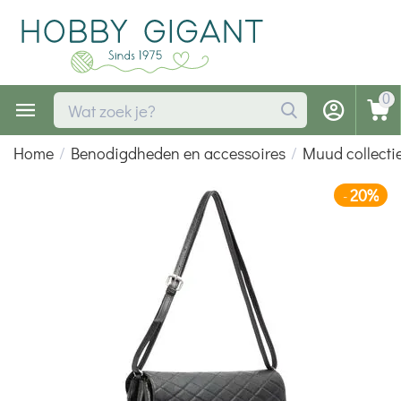
0
Home
/
Benodigdheden en accessoires
/
Muud collecti
20%
-