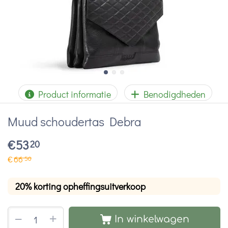
Product informatie
Benodigdheden
Muud schoudertas Debra
€
53
20
€
66
50
20% korting opheffingsuitverkoop
+
−
In winkelwagen