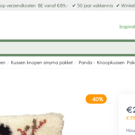
op verzendkosten BE vanaf €89,-
✔ 50 jaar vakkennis
✔ Winkel
Inspirat
ten
Kussen knopen smyrna pakket
Panda - Knoopkussen Pak
/
/
40%
-
€
€
3
Houd