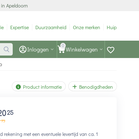
 in Apeldoorn
ie
Expertise
Duurzaamheid
Onze merken
Hulp
0
Inloggen
Winkelwagen
o
Product informatie
Benodigdheden
20
25
3
75
 rekening met een eventuele levertijd van ca. 1