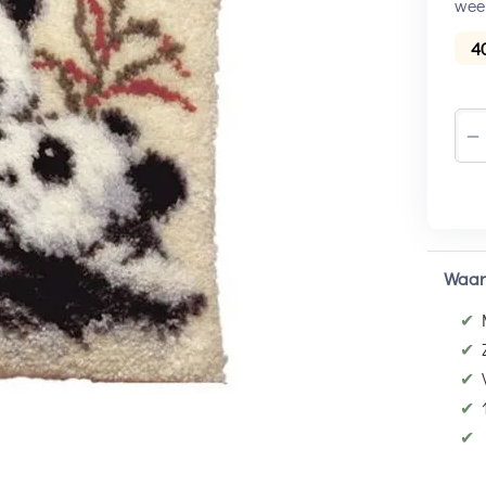
wee
4
−
Waar
✔
✔
✔
✔
✔