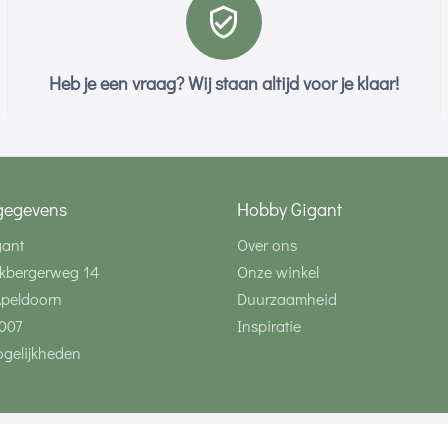
Heb je een vraag? Wij staan altijd voor je klaar!
gegevens
Hobby Gigant
gant
Over ons
kbergerweg 14
Onze winkel
Apeldoorn
Duurzaamheid
007
Inspiratie
gelijkheden
Volg ons via social 