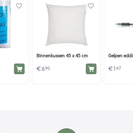
Binnenkussen 45 x 45 cm
Gelpen eddi
€
6
€
1
90
47