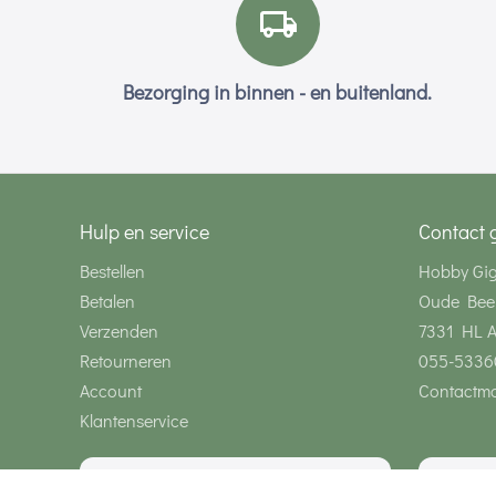
Bezorging in binnen - en buitenland.
Hulp en service
Contact 
Bestellen
Hobby Gi
Betalen
Oude Bee
Verzenden
7331 HL 
Retourneren
055-5336
Account
Contactmo
Klantenservice
Wij zijn bereikbaar via