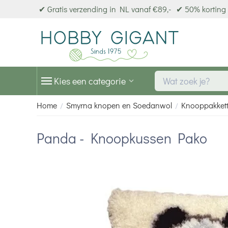
✔ Gratis verzending in NL vanaf €89,-
✔ 50% korting 
Kies een categorie
Home
Smyrna knopen en Soedanwol
Knooppakket
/
/
Panda - Knoopkussen Pako