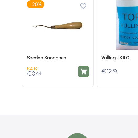
20%
-
Soedan Knooppen
Vulling - KILO
€
4
30
€
12
50
€
3
44