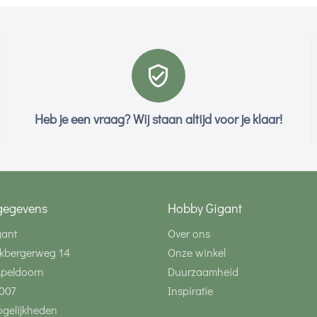
Heb je een vraag? Wij staan altijd voor je klaar!
gegevens
Hobby Gigant
gant
Over ons
kbergerweg 14
Onze winkel
Apeldoorn
Duurzaamheid
007
Inspiratie
gelijkheden