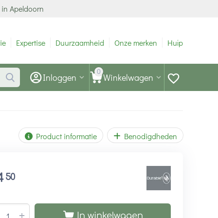
 in Apeldoorn
ie
Expertise
Duurzaamheid
Onze merken
Hulp
0
Inloggen
Winkelwagen
Product informatie
Benodigdheden
4
50
+
In winkelwagen