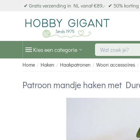
✔ Gratis verzending in NL vanaf €89,-
✔ 50% korting 
Kies een categorie
Home
Haken
Haakpatronen
Woon accessoires
/
/
/
/
Patroon mandje haken met Dur