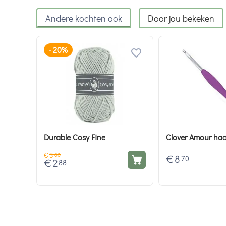
Andere kochten ook
Door jou bekeken
20%
-
Durable Cosy Fine
Clover Amour ha
€
3
60
€
8
70
€
2
88