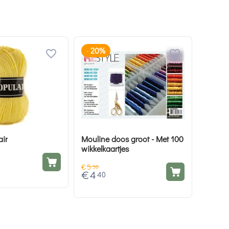
20%
-
air
Mouline doos groot - Met 100
wikkelkaartjes
€
5
50
€
4
40