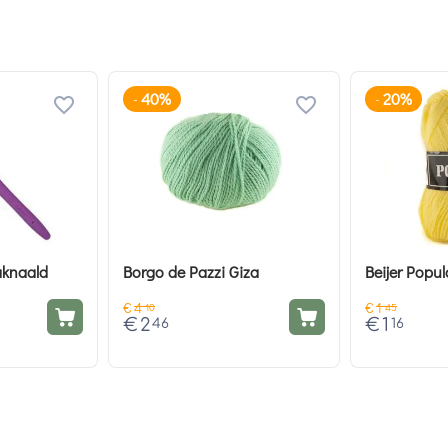
40%
20%
-
-
aknaald
Borgo de Pazzi Giza
Beijer Popul
€
4
€
1
10
45
€
2
€
1
46
16