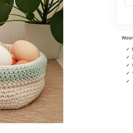
Waar
✔
✔
✔
✔
✔