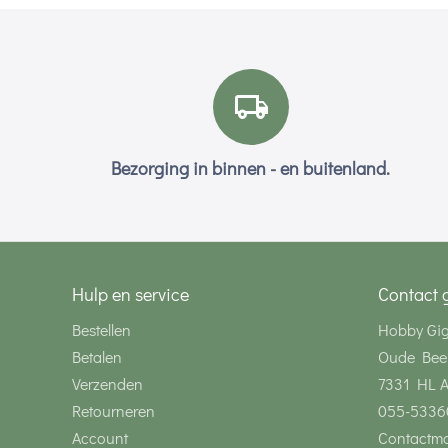
Bezorging in binnen - en buitenland.
Hulp en service
Contact 
Bestellen
Hobby Gi
Betalen
Oude Bee
Verzenden
7331 HL 
Retourneren
055-5336
Account
Contactmo