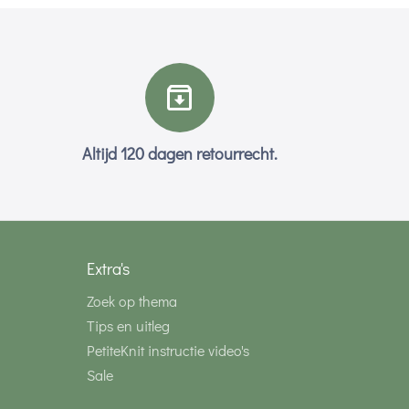
Altijd 120 dagen retourrecht.
Extra's
Zoek op thema
Tips en uitleg
PetiteKnit instructie video's
Sale