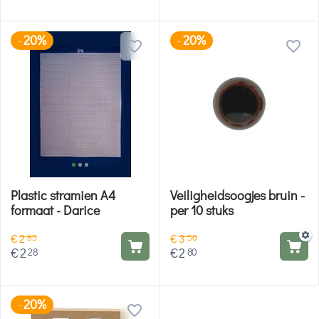
20%
20%
-
-
Plastic stramien A4
Veiligheidsoogjes bruin -
formaat - Darice
per 10 stuks
€
2
€
3
85
50
€
2
€
2
28
80
20%
-