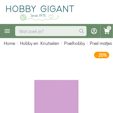
0
Home
/
Hobby en Knutselen
/
Pixelhobby
/
Pixel matjes
20%
-