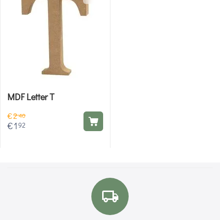
MDF Letter T
€
2
40
€
1
92