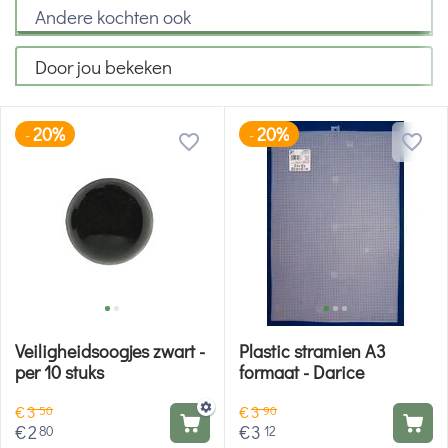
Andere kochten ook
Door jou bekeken
20%
20%
-
-
Veiligheidsoogjes zwart -
Plastic stramien A3
per 10 stuks
formaat - Darice
€
3
€
3
50
90
€
2
€
3
80
12