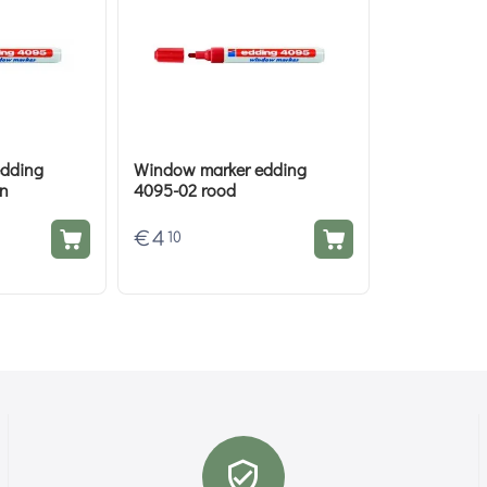
edding
Window marker edding
en
4095-02 rood
€
4
10