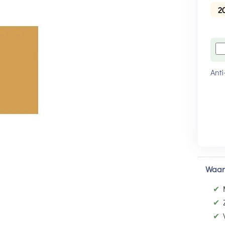
2
Anti
Waar
✔
✔
✔