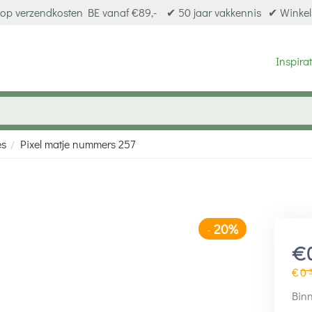
op verzendkosten BE vanaf €89,-
✔ 50 jaar vakkennis
✔ Winkel
Inspirat
es
Pixel matje nummers 257
/
20%
-
€
€
0
Binn