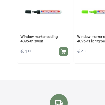
Window marker edding
Window marker 
4095-01 zwart
4095-11 lichtgro
€
4
€
4
10
10