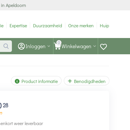
 in Apeldoorn
ie
Expertise
Duurzaamheid
Onze merken
Hulp
0
Inloggen
Winkelwagen
Product informatie
Benodigdheden
0
28
35
enkort weer leverbaar