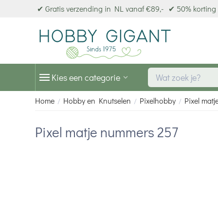
✔ Gratis verzending in NL vanaf €89,-
✔ 50% korting 
Kies een categorie
Home
Hobby en Knutselen
Pixelhobby
Pixel matj
/
/
/
Pixel matje nummers 257