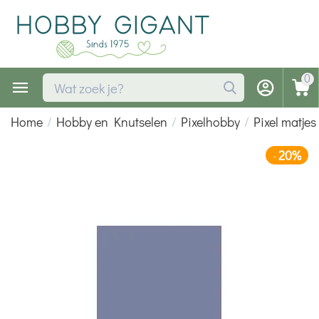
0
Home
/
Hobby en Knutselen
/
Pixelhobby
/
Pixel matjes
20%
-