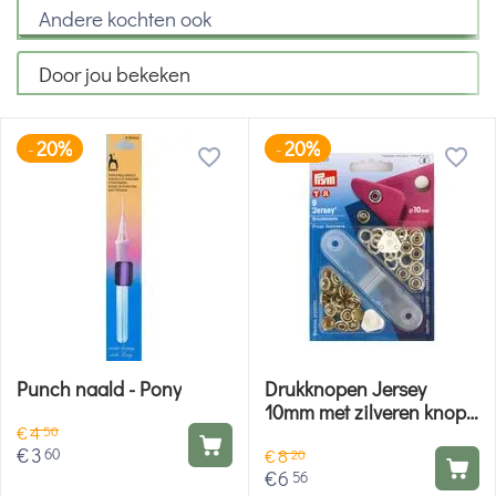
Andere kochten ook
Door jou bekeken
20%
20%
-
-
Punch naald - Pony
Drukknopen Jersey
10mm met zilveren knop -
€
4
Prym
50
€
3
60
€
8
20
€
6
56