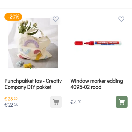
20%
-
Punchpakket tas - Creativ
Window marker edding
Company DIY pakket
4095-02 rood
€
28
20
€
4
10
€
22
56