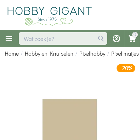
0
Home
/
Hobby en Knutselen
/
Pixelhobby
/
Pixel matjes
20%
-