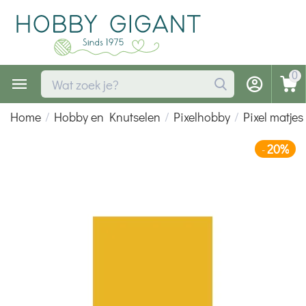
0
Home
/
Hobby en Knutselen
/
Pixelhobby
/
Pixel matjes
20%
-