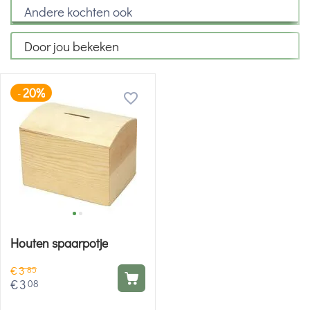
Andere kochten ook
Door jou bekeken
20%
-
Houten spaarpotje
€
3
85
€
3
08