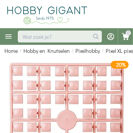
0
Home
/
Hobby en Knutselen
/
Pixelhobby
/
Pixel XL pix
20%
-