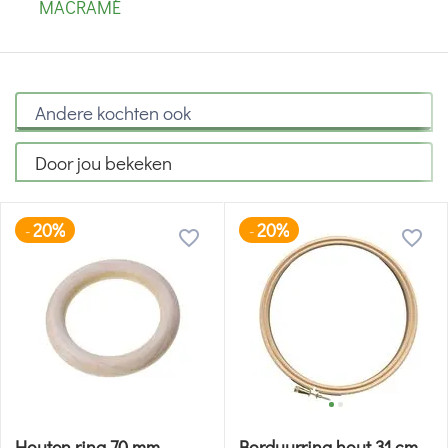
MACRAMÉ
Andere kochten ook
Door jou bekeken
20%
20%
-
-
Houten ring 70 mm
Borduurring hout 31 cm