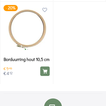
20%
-
Borduurring hout 10,5 cm
€
5
15
€
4
12