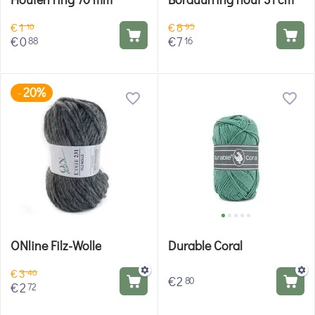
€
1
€
8
10
95
€
0
€
7
88
16
20%
-
ONline Filz-Wolle
Durable Coral
€
3
40
€
2
80
€
2
72