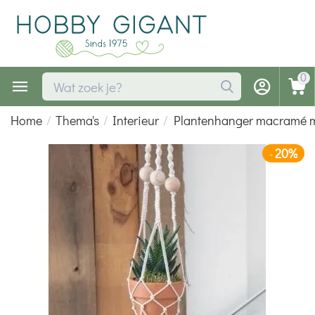
0
Home
/
Thema's
/
Interieur
/
Plantenhanger macramé me
20%
-