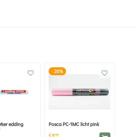
26%
-
ker edding
Posca PC-1MC licht pink
€
4
73