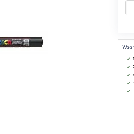
−
Waar
✔
✔
✔
✔
✔