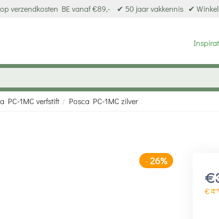
op verzendkosten BE vanaf €89,-
✔ 50 jaar vakkennis
✔ Winkel
Inspirat
a PC-1MC verfstift
Posca PC-1MC zilver
/
26%
-
€
€
4