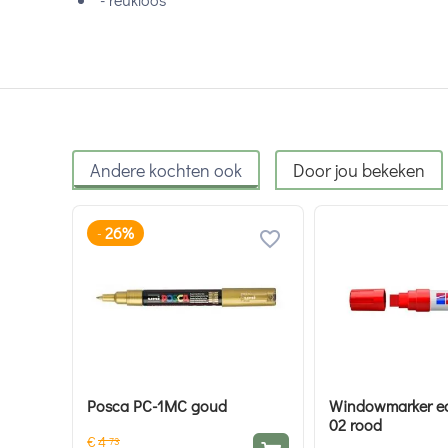
Andere kochten ook
Door jou bekeken
26%
-
Posca PC-1MC goud
Windowmarker e
02 rood
€
4
73