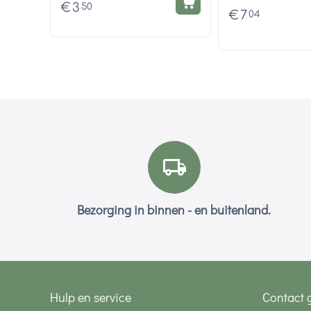
€
3
50
€
7
04
Bezorging in binnen - en buitenland.
Hulp en service
Contact 