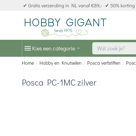
✔ Gratis verzending in NL vanaf €89,-
✔ 50% korting 
Kies een categorie
Home
Hobby en Knutselen
Posca verfstiften
Posc
/
/
/
Posca PC-1MC zilver