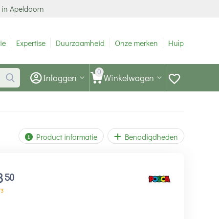
 in Apeldoorn
ie
Expertise
Duurzaamheid
Onze merken
Hulp
0
Inloggen
Winkelwagen
Product informatie
Benodigdheden
3
50
73