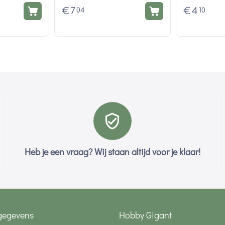
€
7
€
4
04
10
Heb je een vraag? Wij staan altijd voor je klaar!
gegevens
Hobby Gigant