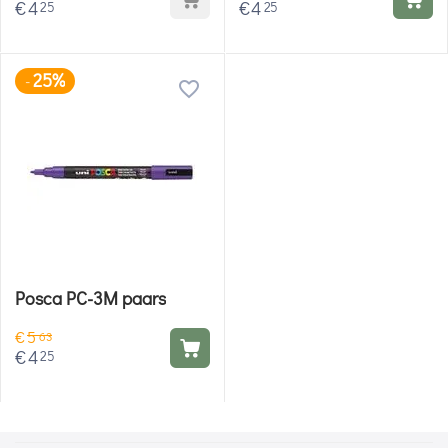
€
4
€
4
25
25
25%
-
Posca PC-3M paars
€
5
63
€
4
25