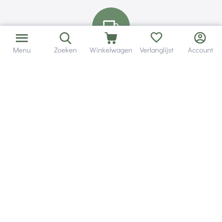
Menu
Zoeken
Winkelwagen
Verlanglijst
Account
Bezorging in binnen - en buitenland.
Heb je een vraag? Wij staan altijd voor je klaar!
Altijd 120 dagen retourrecht.