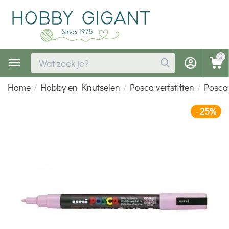
0
Home
/
Hobby en Knutselen
/
Posca verfstiften
/
Posca 
25%
-