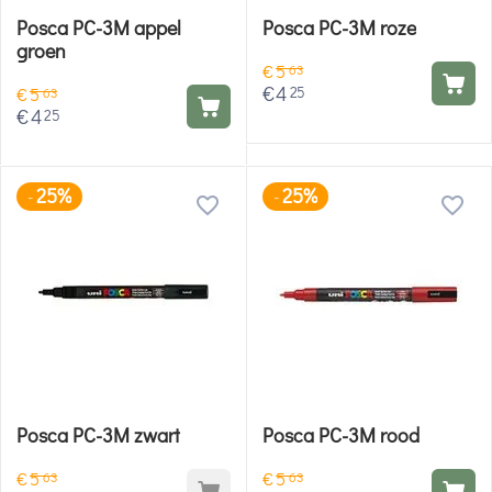
Posca PC-3M appel
Posca PC-3M roze
groen
€
5
63
€
4
25
€
5
63
€
4
25
25%
25%
-
-
Posca PC-3M zwart
Posca PC-3M rood
€
5
€
5
63
63