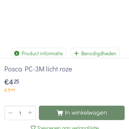
Product informatie
Benodigdheden
Posca PC-3M licht roze
€
4
25
€
5
63
+
−
In winkelwagen
Toevoegen aan verlanglijstje