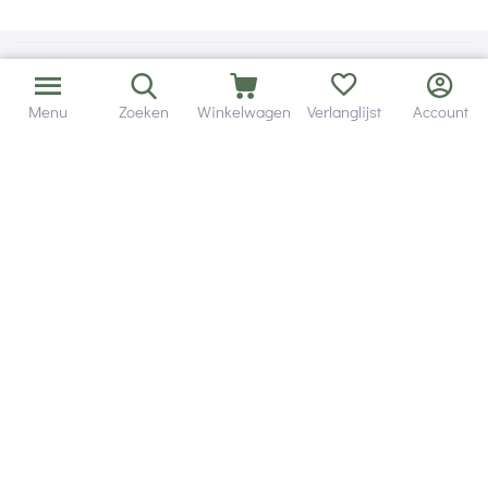
Menu
Zoeken
Winkelwagen
Verlanglijst
Account
Bezorging in binnen - en buitenland.
Heb je een vraag? Wij staan altijd voor je klaar!