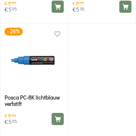
€
8
€
8
00
00
€
5
€
5
95
95
26%
-
Posca PC-8K lichtblauw
verfstift
€
8
00
€
5
95