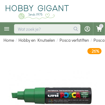
0
Home
/
Hobby en Knutselen
/
Posca verfstiften
/
Posca 
26%
-