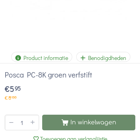
Product informatie
Benodigdheden
Posca PC-8K groen verfstift
€
5
95
€
8
00
+
−
In winkelwagen
Toevoegen aan verlanglijstje