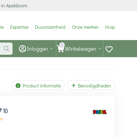
 in Apeldoorn
ie
Expertise
Duurzaamheid
Onze merken
Hulp
0
Inloggen
Winkelwagen
Product informatie
Benodigdheden
7
10
43