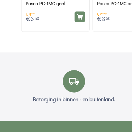
Posca PC-1MC geel
Posca PC-1MC or
€
4
€
4
73
73
€
3
€
3
50
50
Bezorging in binnen - en buitenland.