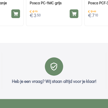
anje
Posca PC-1MC grijs
Posca PCF-3
€
4
€
9
73
43
€
3
€
7
50
10
Heb je een vraag? Wij staan altijd voor je klaar!