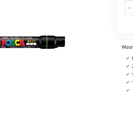
−
Waar
✔
✔
✔
✔
✔