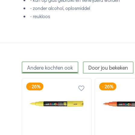
- zonder alcohol, oplosmiddel
- reukloos
Andere kochten ook
Door jou bekeken
26%
26%
-
-