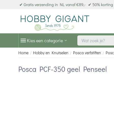
✔ Gratis verzending in NL vanaf €89,-
✔ 50% korting 
Kies een categorie
Home
Hobby en Knutselen
Posca verfstiften
Posc
/
/
/
Posca PCF-350 geel Penseel