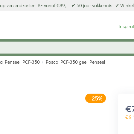
op verzendkosten BE vanaf €89,-
✔ 50 jaar vakkennis
✔ Winkel
Inspirat
a Penseel PCF-350
Posca PCF-350 geel Penseel
/
25%
-
€
€
9