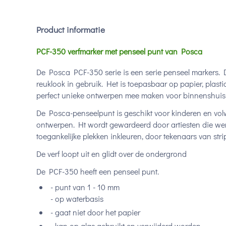
Product informatie
PCF-350 verfmarker met penseel punt van Posca
De Posca PCF-350 serie is een serie penseel markers. 
reuklook in gebruik. Het is toepasbaar op papier, plastic, 
perfect unieke ontwerpen mee maken voor binnenshuis 
De Posca-penseelpunt is geschikt voor kinderen en vo
ontwerpen. Ht wordt gewardeerd door artiesten die wer
toegankelijke plekken inkleuren, door tekenaars van stri
De verf loopt uit en glidt over de ondergrond
De PCF-350 heeft een penseel punt.
- punt van 1 - 10 mm
- op waterbasis
- gaat niet door het papier
- kan op glas gebruikt en verwijderd worden