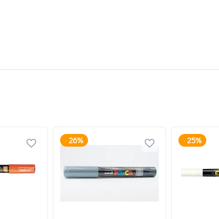
26%
25%
-
-