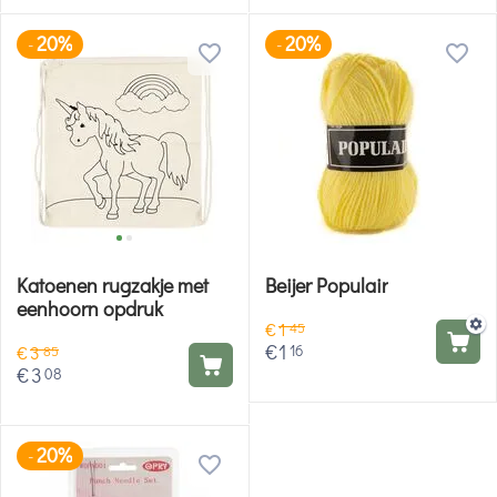
20%
20%
-
-
Katoenen rugzakje met
Beijer Populair
eenhoorn opdruk
€
1
45
€
1
16
€
3
85
€
3
08
20%
-