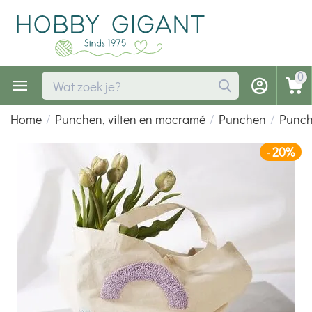
0
Home
/
Punchen, vilten en macramé
/
Punchen
/
Punch
20%
-