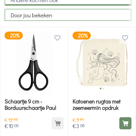
Door jou bekeken
20%
20%
-
-
Schaartje 9 cm -
Katoenen rugtas met
Borduurschaartje Paul
zeemeermin opdruk
€
12
€
3
50
85
€
10
€
3
00
08