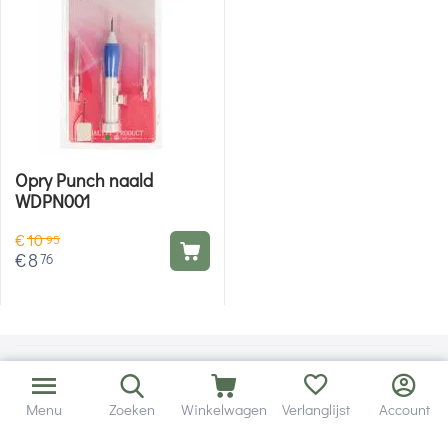
Opry Punch naald
WDPN001
€
10
95
€
8
76
Menu
Zoeken
Winkelwagen
Verlanglijst
Account