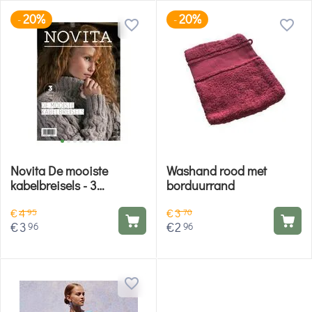
20%
20%
-
-
Novita De mooiste
Washand rood met
kabelbreisels - 3
borduurrand
breipatronen met
€
4
€
3
prachtige kabels
95
70
€
3
€
2
96
96