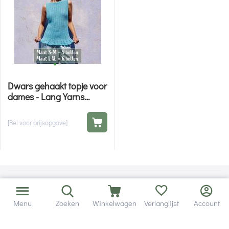
Dwars gehaakt topje voor
dames - Lang Yarns
Whisper haakpatroon
[Bel voor prijsopgave]
Menu
Zoeken
Winkelwagen
Verlanglijst
Account