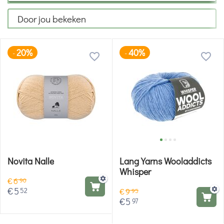
Door jou bekeken
20%
40%
-
-
Novita Nalle
Lang Yarns Wooladdicts
Whisper
€
6
90
€
5
52
€
9
95
€
5
97