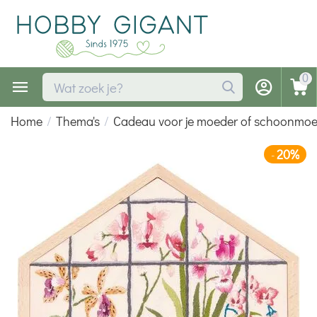
0
Home
/
Thema's
/
Cadeau voor je moeder of schoonmo
20%
-