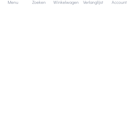
Menu
Zoeken
Winkelwagen
Verlanglijst
Account
Bezorging in binnen - en buitenland.
Heb je een vraag? Wij staan altijd voor je klaar!
Altijd 120 dagen retourrecht.
Hulp en service