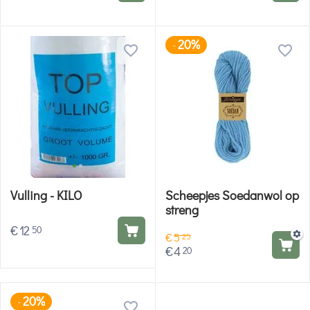
20%
-
Vulling - KILO
Scheepjes Soedanwol op
streng
€
12
50
€
5
25
€
4
20
20%
-