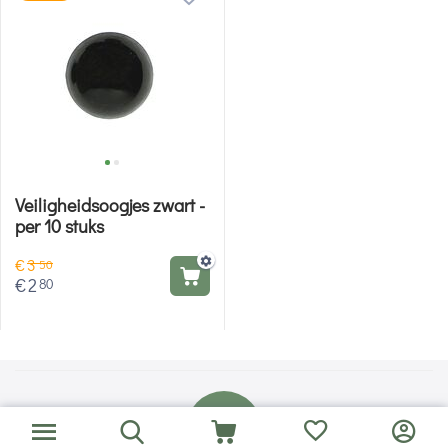
Veiligheidsoogjes zwart -
per 10 stuks
€
3
50
€
2
80