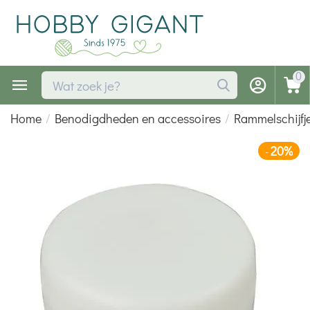
0
Home
/
Benodigdheden en accessoires
/
Rammelschijfj
20%
-