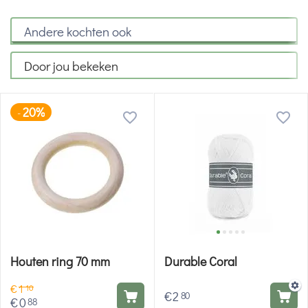
Andere kochten ook
Door jou bekeken
20%
-
Houten ring 70 mm
Durable Coral
€
1
10
€
2
80
€
0
88