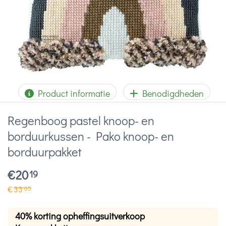
Product informatie
Benodigdheden
Regenboog pastel knoop- en
borduurkussen - Pako knoop- en
borduurpakket
€
20
19
€
33
65
40% korting opheffingsuitverkoop