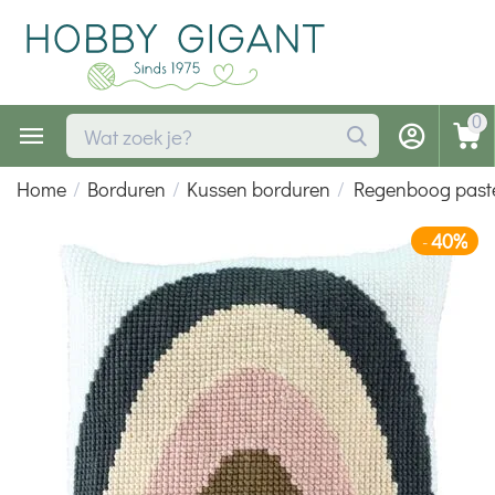
0
Home
/
Borduren
/
Kussen borduren
/
Regenboog paste
40%
-