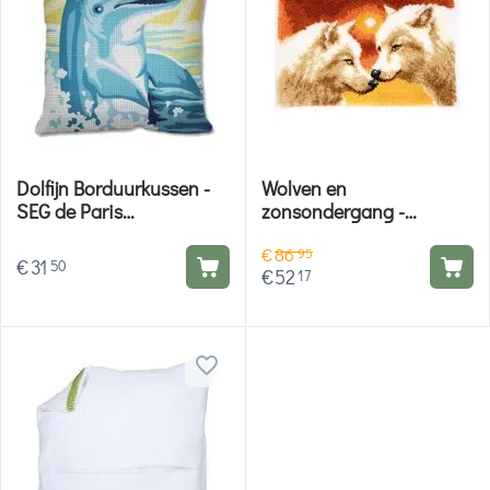
Dolfijn Borduurkussen -
Wolven en
SEG de Paris
zonsondergang -
borduurpakket
Knooppakket Vervaco
€
86
95
€
31
50
€
52
17