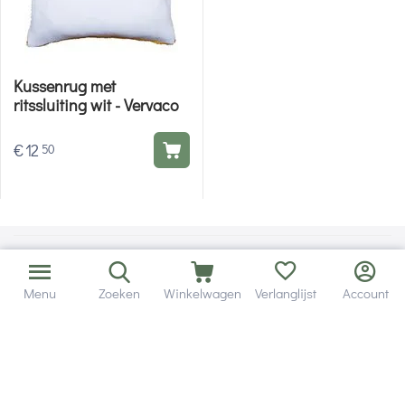
Kussenrug met
ritssluiting wit - Vervaco
€
12
50
Menu
Zoeken
Winkelwagen
Verlanglijst
Account
Bezorging in binnen - en buitenland.