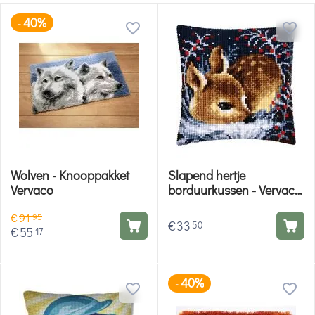
40%
-
Wolven - Knooppakket
Slapend hertje
Vervaco
borduurkussen - Vervaco
borduurpakket
€
91
95
€
33
50
€
55
17
40%
-