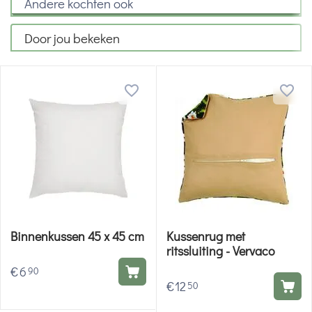
Andere kochten ook
Door jou bekeken
Binnenkussen 45 x 45 cm
Kussenrug met
ritssluiting - Vervaco
€
6
90
€
12
50