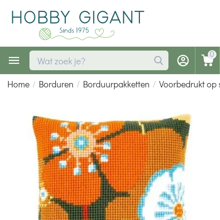
0
Home
/
Borduren
/
Borduurpakketten
/
Voorbedrukt op 