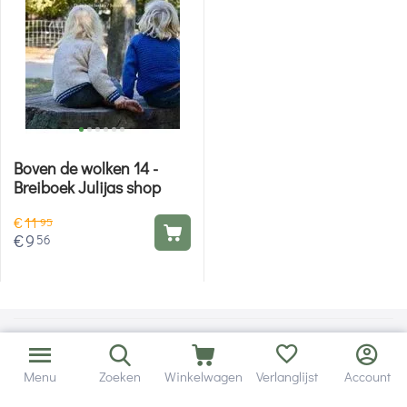
Boven de wolken 14 -
Breiboek Julijas shop
€
11
95
€
9
56
Menu
Zoeken
Winkelwagen
Verlanglijst
Account