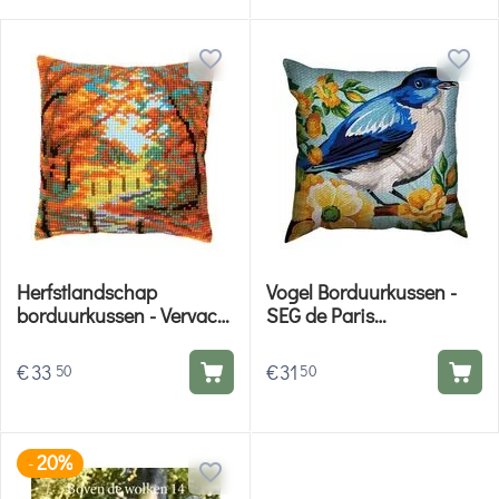
Herfstlandschap
Vogel Borduurkussen -
borduurkussen - Vervaco
SEG de Paris
borduurpakket
borduurpakket
€
33
€
31
50
50
20%
-