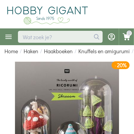
0
Home
/
Haken
/
Haakboeken
/
Knuffels en amigurumi
/
20%
-