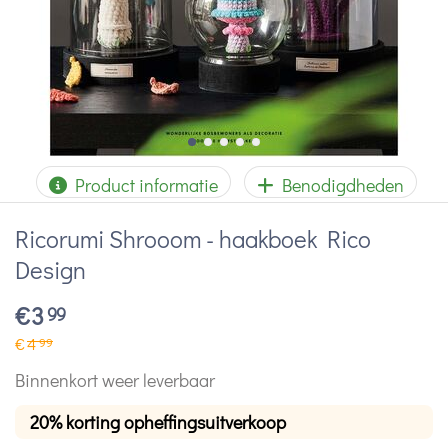
Product informatie
Benodigdheden
Ricorumi Shrooom - haakboek Rico
Design
€
3
99
€
4
99
Binnenkort weer leverbaar
20% korting opheffingsuitverkoop