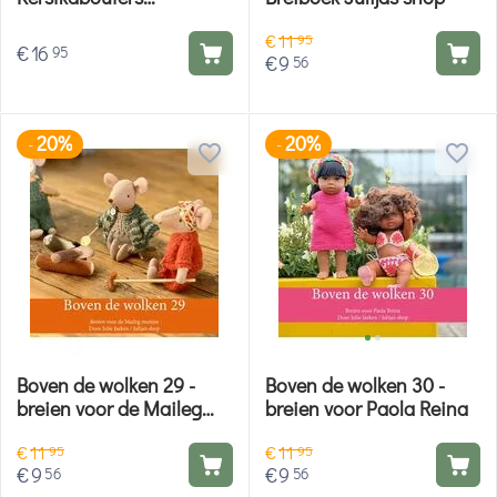
borduurpakket - set van 2
€
11
- Vervaco telpatroon
95
€
16
95
€
9
56
20%
20%
-
-
Boven de wolken 29 -
Boven de wolken 30 -
breien voor de Maileg
breien voor Paola Reina
muisjes
€
11
€
11
95
95
€
9
€
9
56
56