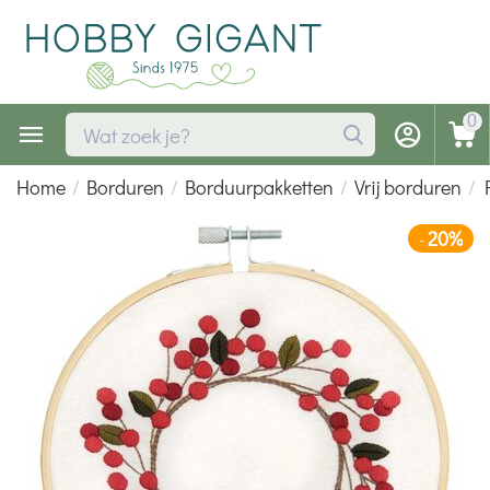
0
Home
/
Borduren
/
Borduurpakketten
/
Vrij borduren
/
20%
-