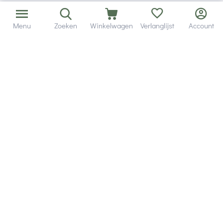
Menu
Zoeken
Winkelwagen
Verlanglijst
Account
Bezorging in binnen - en buitenland.
Heb je een vraag? Wij staan altijd voor je klaar!
Altijd 120 dagen retourrecht.