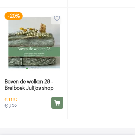
20%
-
Boven de wolken 28 -
Breiboek Julijas shop
€
11
95
€
9
56