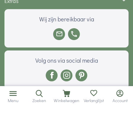
Extra's
Wij zijn bereikbaar via
Volg ons via social media
Onze klanten geven ons een
Menu
Zoeken
Winkelwagen
Verlanglijst
Account
Veilig betalen met