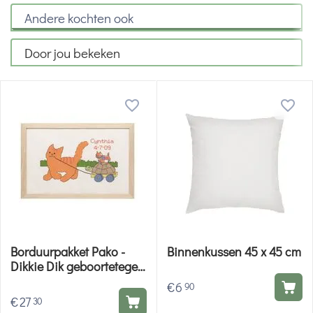
Andere kochten ook
Door jou bekeken
Borduurpakket Pako -
Binnenkussen 45 x 45 cm
Dikkie Dik geboortetegel
Cynthia 272001
€
6
90
€
27
30