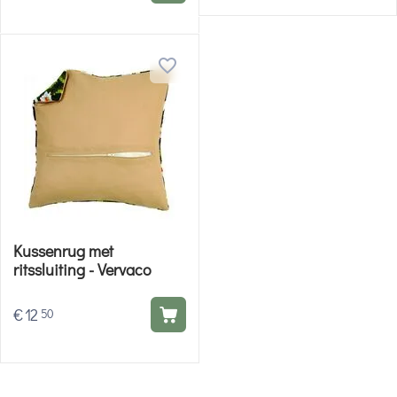
Kussenrug met
ritssluiting - Vervaco
€
12
50