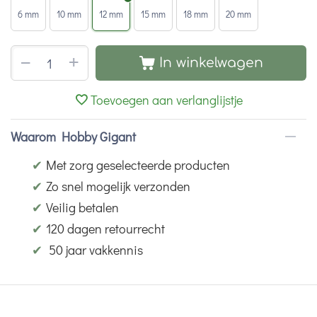
6 mm
10 mm
12 mm
15 mm
18 mm
20 mm
+
−
In winkelwagen
Toevoegen aan verlanglijstje
Waarom Hobby Gigant
✔
Met zorg geselecteerde producten
✔
Zo snel mogelijk verzonden
✔
Veilig betalen
✔
120 dagen retourrecht
✔
50 jaar vakkennis