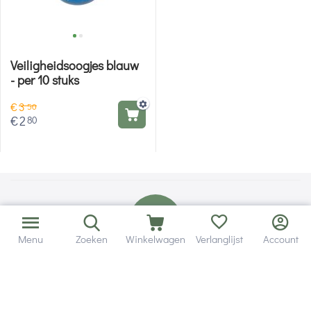
Veiligheidsoogjes blauw
- per 10 stuks
€
3
50
€
2
80
Menu
Zoeken
Winkelwagen
Verlanglijst
Account
Bezorging in binnen - en buitenland.