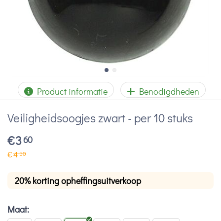
Product informatie
Benodigdheden
Veiligheidsoogjes zwart - per 10 stuks
€
3
60
€
4
50
20% korting opheffingsuitverkoop
Maat: