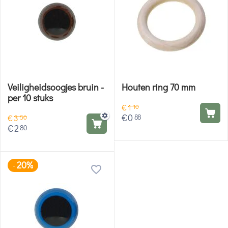
Veiligheidsoogjes bruin -
Houten ring 70 mm
per 10 stuks
€
1
10
€
0
88
€
3
50
€
2
80
20%
-