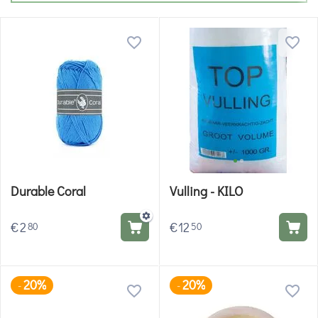
Durable Coral
Vulling - KILO
€
2
€
12
80
50
20%
20%
-
-