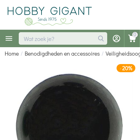
0
Home
/
Benodigdheden en accessoires
/
Veiligheidsoog
20%
-