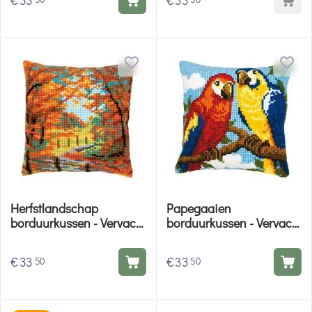
€
33
€
33
Herfstlandschap
Papegaaien
borduurkussen - Vervaco
borduurkussen - Vervaco
borduurpakket
borduurpakket
€
33
€
33
50
50