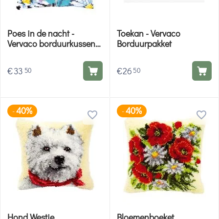
Poes in de nacht -
Toekan - Vervaco
Vervaco borduurkussen
Borduurpakket
borduurpakket
€
33
€
26
50
50
40%
40%
-
-
Hond Westie
Bloemenboeket