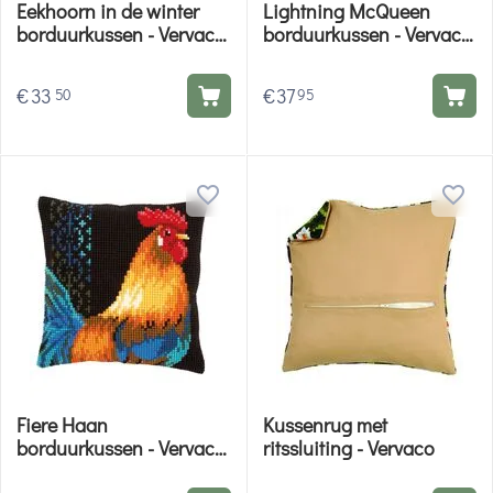
Eekhoorn in de winter
Lightning McQueen
borduurkussen - Vervaco
borduurkussen - Vervaco
borduurpakket
borduurpakket
€
33
€
37
50
95
Fiere Haan
Kussenrug met
borduurkussen - Vervaco
ritssluiting - Vervaco
borduurpakket