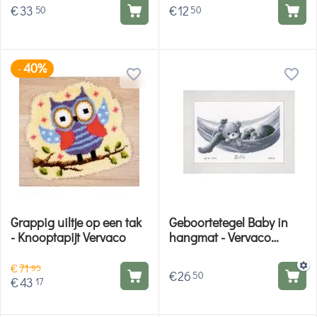
€
33
€
12
50
50
40%
-
Grappig uiltje op een tak
Geboortetegel Baby in
- Knooptapijt Vervaco
hangmat - Vervaco
borduurpakket
€
71
95
€
26
50
€
43
17