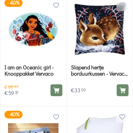
40%
-
I am an Oceanic girl -
Slapend hertje
Knooppakket Vervaco
borduurkussen - Vervaco
borduurpakket
€
98
95
€
33
50
€
59
37
40%
-