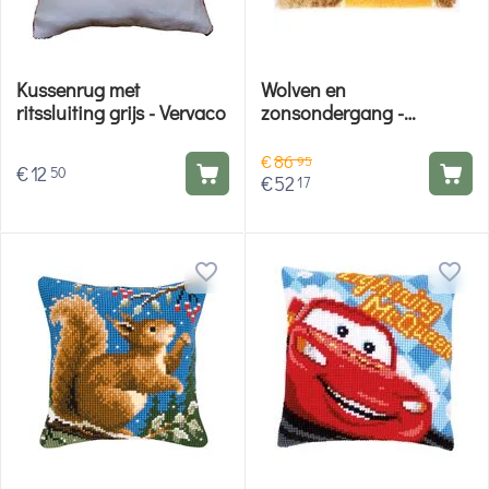
Kussenrug met
Wolven en
ritssluiting grijs - Vervaco
zonsondergang -
Knooppakket Vervaco
€
86
95
€
12
50
€
52
17