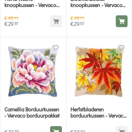
knoopkussen - Vervaco
knoopkussen - Vervaco
knooppakket
knooppakket
€
49
€
49
95
95
€
29
€
29
97
97
Camellia Borduurkussen
Herfstbladeren
- Vervaco borduurpakket
borduurkussen - Vervaco
borduurpakket
50
50