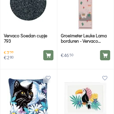
Vervaco Soedan cupje
Groeimeter Leuke Lama
793
borduren - Vervaco
borduurpakket
€
3
50
€
46
50
€
2
80