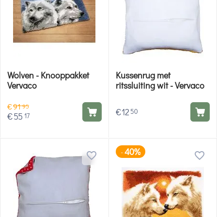
Wolven - Knooppakket
Kussenrug met
Vervaco
ritssluiting wit - Vervaco
€
91
95
€
12
50
€
55
17
40%
-