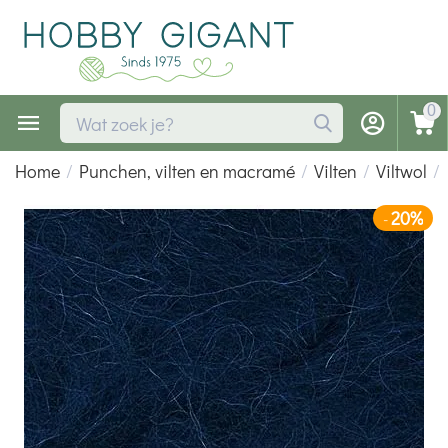
0
Home
/
Punchen, vilten en macramé
/
Vilten
/
Viltwol
/
20%
-