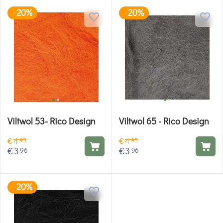
20%
20%
-
-
Viltwol 53- Rico Design
Viltwol 65 - Rico Design
€
4
€
4
95
95
€
3
€
3
96
96
20%
-