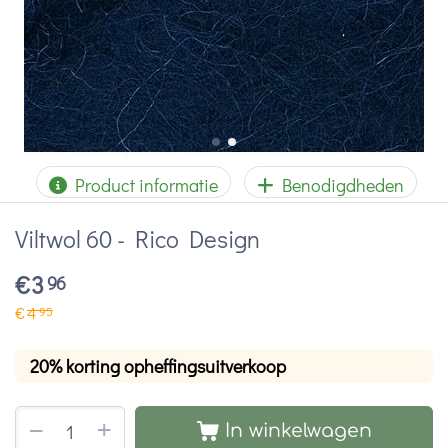
Product informatie
Benodigdheden
Viltwol 60 - Rico Design
€
3
96
€
4
95
20% korting opheffingsuitverkoop
+
−
In winkelwagen