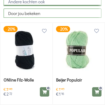
Andere kochten ook
Door jou bekeken
20%
20%
-
-
ONline Filz-Wolle
Beijer Populair
€
3
€
1
40
45
€
2
€
1
72
16