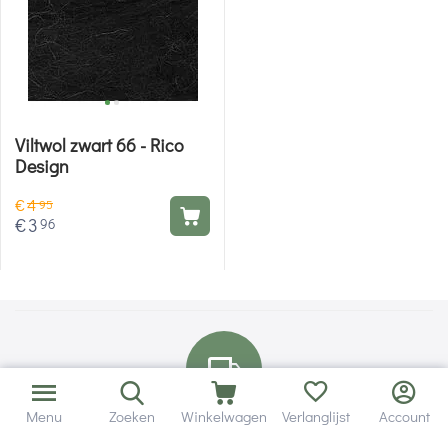
Viltwol zwart 66 - Rico
Design
€
4
95
€
3
96
Menu
Zoeken
Winkelwagen
Verlanglijst
Account
Bezorging in binnen - en buitenland.