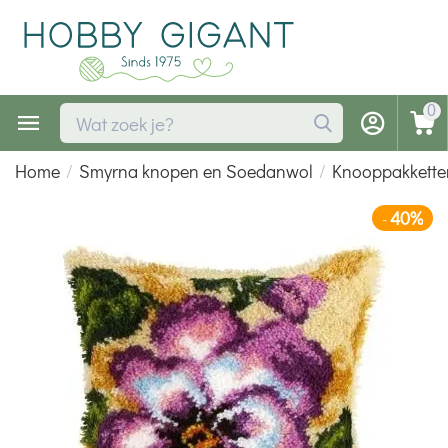
0
Home
/
Smyrna knopen en Soedanwol
/
Knooppakkette
40%
-