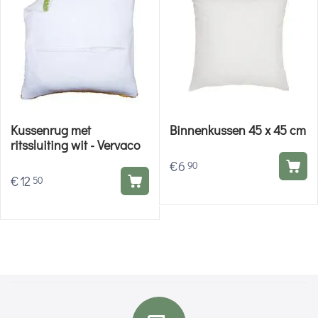
Kussenrug met
Binnenkussen 45 x 45 cm
ritssluiting wit - Vervaco
€
6
90
€
12
50