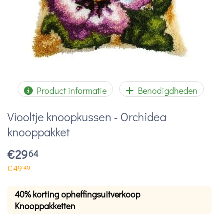
Product informatie
Benodigdheden
Viooltje knoopkussen - Orchidea
knooppakket
€
29
64
€
49
40
40% korting opheffingsuitverkoop
Knooppakketten