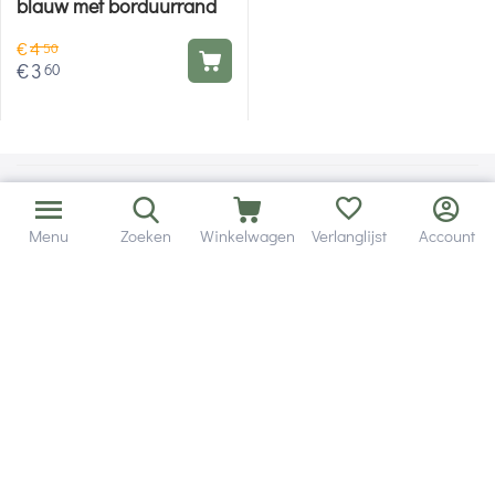
blauw met borduurrand
€
4
50
€
3
60
Menu
Zoeken
Winkelwagen
Verlanglijst
Account
Bezorging in binnen - en buitenland.
Heb je een vraag? Wij staan altijd voor je klaar!