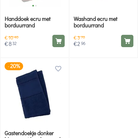
Handdoek ecru met
Washand ecru met
borduurrand
borduurrand
€
10
€
3
40
70
€
8
€
2
32
96
20%
-
Gastendoekje donker