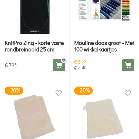
KnitPro Zing - korte vaste
Mouline doos groot - Met
rondbreinaald 25 cm
100 wikkelkaartjes
€
5
50
€
7
95
€
4
40
20%
20%
-
-